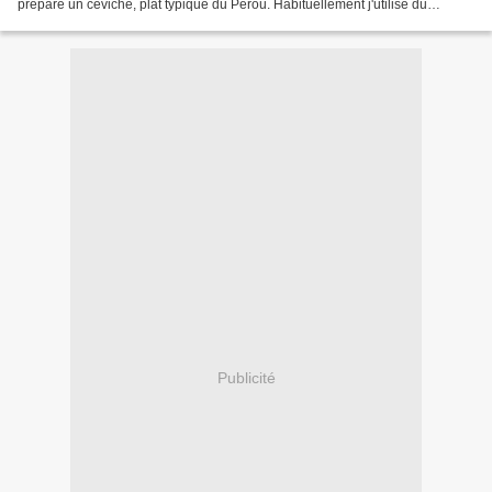
préparé un ceviche, plat typique du Pérou. Habituellement j'utilise du
saumon mais cette fois j'ai...
Publicité