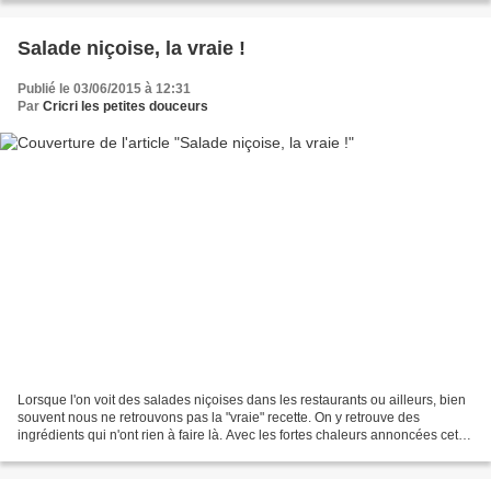
Salade niçoise, la vraie !
Publié le 03/06/2015 à 12:31
Par
Cricri les petites douceurs
Lorsque l'on voit des salades niçoises dans les restaurants ou ailleurs, bien
souvent nous ne retrouvons pas la "vraie" recette. On y retrouve des
ingrédients qui n'ont rien à faire là. Avec les fortes chaleurs annoncées cette
semaine (les jours se suivent...