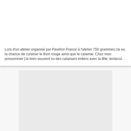
Lors d'un atelier organisé par Pavillon France à l'atelier 750 grammes j'ai eu
la chance de cuisiner le thon rouge ainsi que le calamar. Chez mon
poissonnier j'ai bien souvent vu des calamars entiers avec la tête, tentacules
et tout ce qui va avec.......