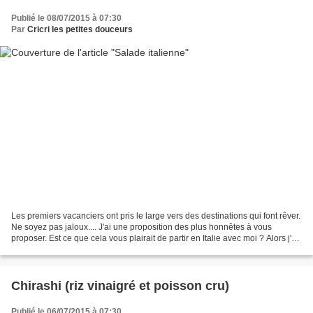
Publié le 08/07/2015 à 07:30
Par
Cricri les petites douceurs
Les premiers vacanciers ont pris le large vers des destinations qui font rêver.
Ne soyez pas jaloux.... J'ai une proposition des plus honnêtes à vous
proposer. Est ce que cela vous plairait de partir en Italie avec moi ? Alors j'ai
ce qu'il vous faut...
Chirashi (riz vinaigré et poisson cru)
Publié le 06/07/2015 à 07:30