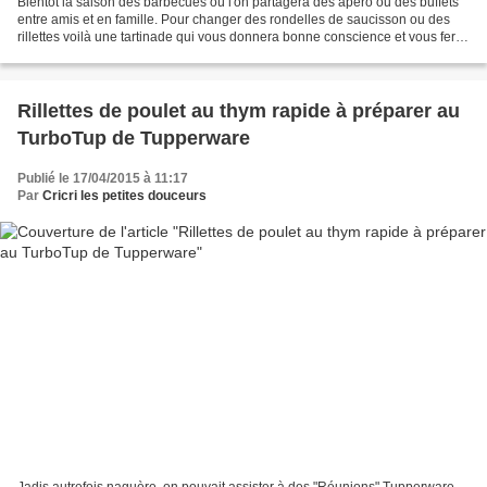
Bientôt la saison des barbecues où l'on partagera des apéro ou des buffets
entre amis et en famille. Pour changer des rondelles de saucisson ou des
rillettes voilà une tartinade qui vous donnera bonne conscience et vous fera
manger des légumes. Cette...
Rillettes de poulet au thym rapide à préparer au
TurboTup de Tupperware
Publié le 17/04/2015 à 11:17
Par
Cricri les petites douceurs
Jadis autrefois naguère, on pouvait assister à des "Réunions" Tupperware