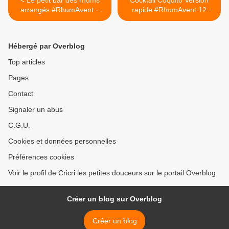
< Le petit bar des rhums
Cocktail Coquito Version
arrangés #RhumAvent 8
rapide #RhumAvent 12
avec Larousse
avec Rhum Ambré
Charrette >
Hébergé par Overblog
Top articles
Pages
Contact
Signaler un abus
C.G.U.
Cookies et données personnelles
Préférences cookies
Voir le profil de Cricri les petites douceurs sur le portail Overblog
Créer un blog sur Overblog
Créer un blog