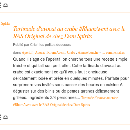
Tartinade d'avocat au crabe #RhumAvent avec le
RAS Original de chez Dam Spirits
Publié par Cricri les petites douceurs
dans
,
,
,
,
-
Apéritif
Avocat
Rhum Avent
Crabe
Amuse bouche
…
commentaires
Quand il s’agit de l’apéritif, on cherche tous une recette simple,
fraîche et qui fait son petit effet. Cette tartinade d’avocat au
crabe est exactement ce qu’il vous faut : onctueuse,
délicatement iodée et prête en quelques minutes. Parfaite pour
surprendre vos invités sans passer des heures en cuisine A
déguster sur des blinis ou de petites tartines délicatement
grillées. Ingrédients 2/4 personnes...
Tartinade d'avocat au crabe
#RhumAvent avec le RAS Original de chez Dam Spirits