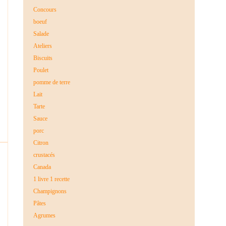
Concours
boeuf
Salade
Ateliers
Biscuits
.
Poulet
pomme de terre
Lait
Tarte
Sauce
porc
Citron
crustacés
Canada
1 livre 1 recette
Champignons
Pâtes
Agrumes