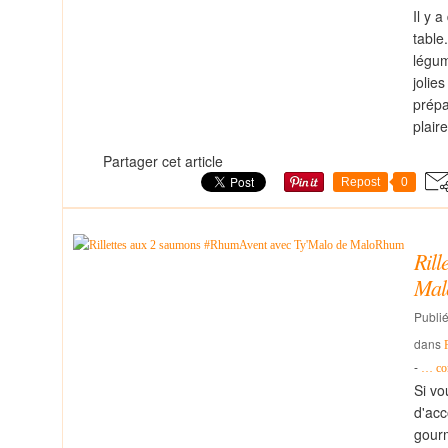
Il y a
table
légum
jolie
prépa
plair
Partager cet article
Repost
0
Ril
Mal
Publié
dans
-
…
co
Si vo
d'acc
gourm