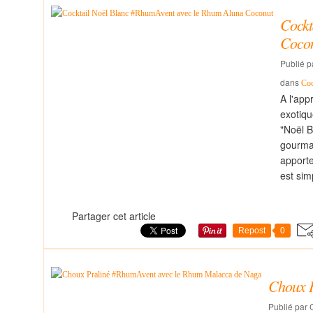
Cockt
Coco
Publié p
dans
Coc
A l'app
exotiqu
"Noël B
gourman
apporte
est sim
Partager cet article
Repost
0
Choux P
Publié par C