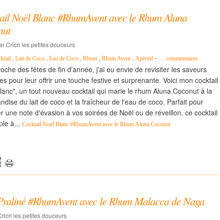
ail Noël Blanc #RhumAvent avec le Rhum Aluna
nut
ar Cricri les petites douceurs
,
,
,
,
,
-
ktail
Lait de Coco
Eau de Coco
Rhum
Rhum Avent
Apéritif
…
commentaires
roche des fêtes de fin d'année, j'ai eu envie de revisiter les saveurs
es pour leur offrir une touche festive et surprenante. Voici mon cocktail
lanc", un tout nouveau cocktail qui marie le rhum Aluna Coconut à la
dise du lait de coco et la fraîcheur de l'eau de coco. Parfait pour
r une note d'évasion à vos soirées de Noël ou de réveillon, ce cocktail
ple à...
Cocktail Noël Blanc #RhumAvent avec le Rhum Aluna Coconut
raliné #RhumAvent avec le Rhum Malacca de Naga
ricri les petites douceurs