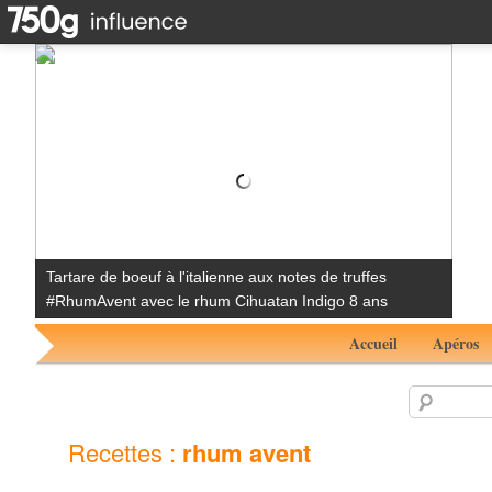
Tartare de boeuf à l'italienne aux notes de truffes
#RhumAvent avec le rhum Cihuatan Indigo 8 ans
Accueil
Apéros
Recettes :
rhum avent