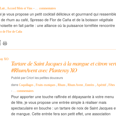
,
-
Lait
Accord Mets et Vins
…
commentaires
 je vous propose un petit cocktail délicieux et gourmand qui ressembl
 de rhum au café, Spresso de Flor de Caña et de la boisson végétale
oisette en fait partie : une alliance où la puissance torréfiée rencontre
o de Flor de Caña
Tartare de Saint Jacques à la mangue et citron ver
#RhumAvent avec Planteray XO
Publié par Cricri les petites douceurs
dans
,
,
,
,
,
,
Coquillages
Fruits exotiques
Rhum
Rhum Avent
Entrées
Apéritif
Fêtes
-
…
commentaires
Pour apporter une touche raffinée et dépaysante à votre menu
de fête, je vous propose une entrée simple à réaliser mais
spectaculaire en bouche : un tartare de noix de Saint Jacques e
de mangue. Cette entrée fera son petit effet, une association