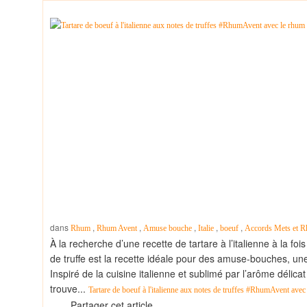
dans
,
,
,
,
,
Rhum
Rhum Avent
Amuse bouche
Italie
boeuf
Accords Mets et 
À la recherche d’une recette de tartare à l’italienne à la foi
de truffe est la recette idéale pour des amuse-bouches, un
Inspiré de la cuisine italienne et sublimé par l’arôme délicat
trouve...
Tartare de boeuf à l'italienne aux notes de truffes #RhumAvent ave
Partager cet article