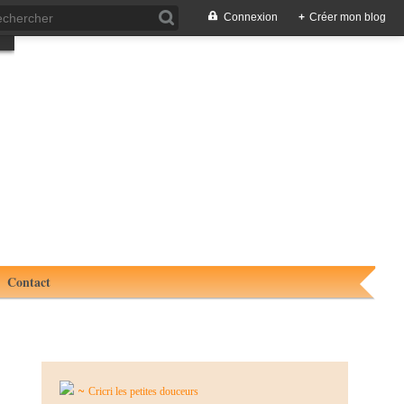
Connexion
+
Créer mon blog
Contact
~
Cricri les petites douceurs