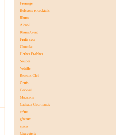
Fromage
Boissons et cocktails
Rhum
Alcool
Rhum Avent
Fruits secs
Chocolat
Herbes Fraîches
Soupes
Volaille
Recettes Ch'ti
Oeufs
Cocktail
Macarons
Cadeaux Gourmands
crème
gâteaux
épices
Charcuterie