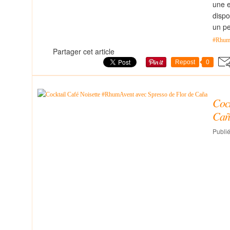
une e
dispo
un pe
#Rhum
Partager cet article
Repost
0
Cock
Cañ
Publié