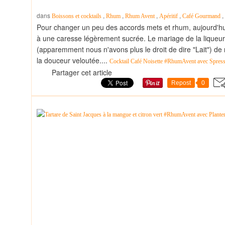
dans
,
,
,
,
,
Boissons et cocktails
Rhum
Rhum Avent
Apéritif
Café Gourmand
Pour changer un peu des accords mets et rhum, aujourd'hui
à une caresse légèrement sucrée. Le mariage de la liqueur
(apparemment nous n'avons plus le droit de dire "Lait") de n
la douceur veloutée....
Cocktail Café Noisette #RhumAvent avec Spress
Partager cet article
Repost
0