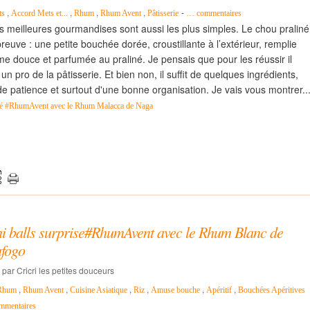
,
,
,
,
-
ts
Accord Mets et...
Rhum
Rhum Avent
Pâtisserie
…
commentaires
es meilleures gourmandises sont aussi les plus simples. Le chou praliné
preuve : une petite bouchée dorée, croustillante à l’extérieur, remplie
e douce et parfumée au praliné. Je pensais que pour les réussir il
re un pro de la pâtisserie. Et bien non, il suffit de quelques ingrédients,
e patience et surtout d'une bonne organisation. Je vais vous montrer..
né #RhumAvent avec le Rhum Malacca de Naga
i balls surprise#RhumAvent avec le Rhum Blanc de
afogo
 par Cricri les petites douceurs
,
,
,
,
,
,
Rhum
Rhum Avent
Cuisine Asiatique
Riz
Amuse bouche
Apéritif
Bouchées Apéritives
mmentaires