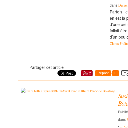
dans
Desser
Parfois, l
en est la 
d’une crèm
fallait êt
d’un peu d
Choux Prali
Partager cet article
Repost
0
Sush
Bot
Publié
dans
-
…
co