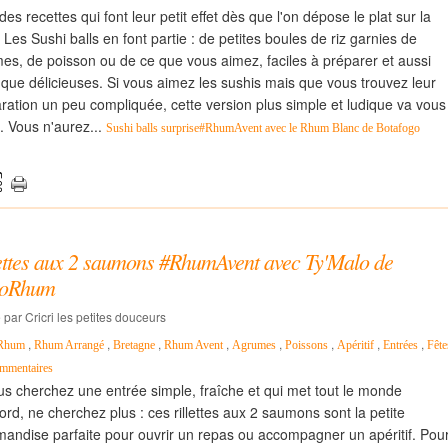
 des recettes qui font leur petit effet dès que l'on dépose le plat sur la
. Les Sushi balls en font partie : de petites boules de riz garnies de
es, de poisson ou de ce que vous aimez, faciles à préparer et aussi
s que délicieuses. Si vous aimez les sushis mais que vous trouvez leur
ration un peu compliquée, cette version plus simple et ludique va vous
e. Vous n'aurez...
Sushi balls surprise#RhumAvent avec le Rhum Blanc de Botafogo
lettes aux 2 saumons #RhumAvent avec Ty'Malo de
oRhum
 par Cricri les petites douceurs
,
,
,
,
,
,
,
,
Rhum
Rhum Arrangé
Bretagne
Rhum Avent
Agrumes
Poissons
Apéritif
Entrées
Fête
mmentaires
us cherchez une entrée simple, fraîche et qui met tout le monde
ord, ne cherchez plus : ces rillettes aux 2 saumons sont la petite
andise parfaite pour ouvrir un repas ou accompagner un apéritif. Pou