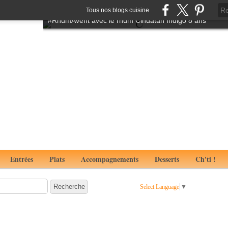
Tartare de boeuf à l'italienne aux notes de truffes
Tous nos blogs cuisine
#RhumAvent avec le rhum Cihuatan Indigo 8 ans
Entrées
Plats
Accompagnements
Desserts
Ch'ti !
Select Language
▼