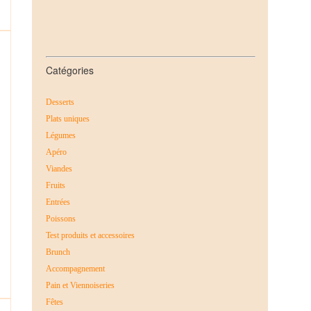
Catégories
Desserts
Plats uniques
Légumes
Apéro
Viandes
Fruits
Entrées
Poissons
Test produits et accessoires
Brunch
Accompagnement
Pain et Viennoiseries
Fêtes