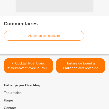
Commentaires
Ajouter un commentaire
< Cocktail Noël Blanc
Tartare de boeuf à
#RhumAvent avec le Rhum
l'italienne aux notes de
Aluna Coconut
truffes #RhumAvent avec le
rhum Cihuatan Indigo 8 ans
>
Hébergé par Overblog
Top articles
Pages
Contact