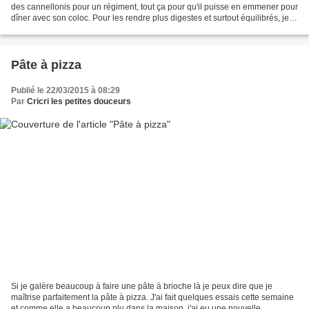
des cannellonis pour un régiment, tout ça pour qu'il puisse en emmener pour
dîner avec son coloc. Pour les rendre plus digestes et surtout équilibrés, je
cuisine ma viande de...
Pâte à pizza
Publié le 22/03/2015 à 08:29
Par
Cricri les petites douceurs
Si je galère beaucoup à faire une pâte à brioche là je peux dire que je
maîtrise parfaitement la pâte à pizza. J'ai fait quelques essais cette semaine
et comme elle a beaucoup plu dans la maison, j'ai eu une nouvelle