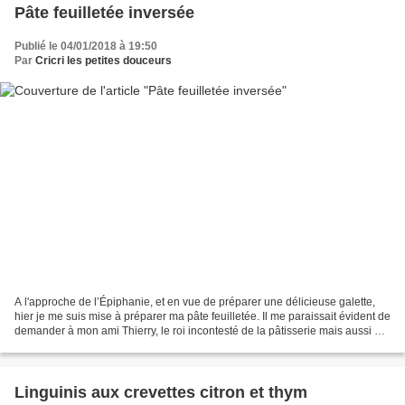
Pâte feuilletée inversée
Publié le 04/01/2018 à 19:50
Par
Cricri les petites douceurs
A l'approche de l’Épiphanie, et en vue de préparer une délicieuse galette,
hier je me suis mise à préparer ma pâte feuilletée. Il me paraissait évident de
demander à mon ami Thierry, le roi incontesté de la pâtisserie mais aussi de
la viennoiserie, s'il...
Linguinis aux crevettes citron et thym