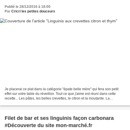
Publié le 28/12/2016 à 18:00
Par
Cricri les petites douceurs
Je placerai ce plat dans la catégorie "épate belle mère" qui fera son petit
effet sur votre table du réveillon. Tout ce que j'aime est réuni dans cette
recette... Les pâtes, les belles crevettes, le citron et la moutarde. La
moutarde au citron et au thym...
Filet de bar et ses linguinis façon carbonara
#Découverte du site mon-marché.fr