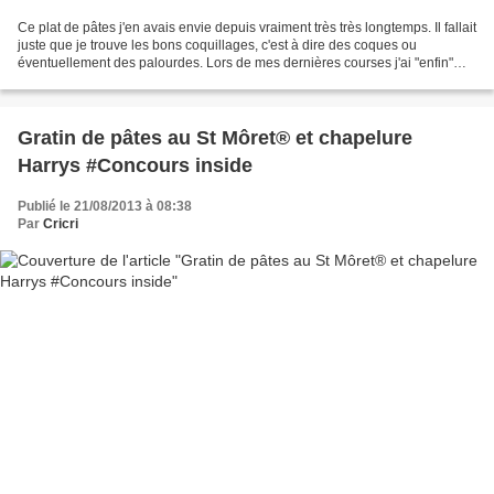
Ce plat de pâtes j'en avais envie depuis vraiment très très longtemps. Il fallait
juste que je trouve les bons coquillages, c'est à dire des coques ou
éventuellement des palourdes. Lors de mes dernières courses j'ai "enfin"
trouvé des coques. Je n'ai...
Gratin de pâtes au St Môret® et chapelure
Harrys #Concours inside
Publié le 21/08/2013 à 08:38
Par
Cricri