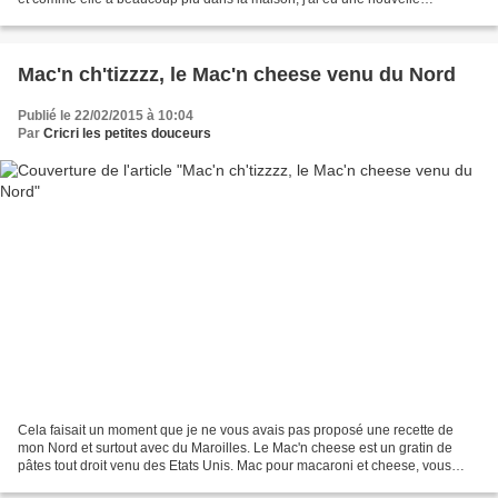
demande pour faire soirée pizza hier....
Mac'n ch'tizzzz, le Mac'n cheese venu du Nord
Publié le 22/02/2015 à 10:04
Par
Cricri les petites douceurs
Cela faisait un moment que je ne vous avais pas proposé une recette de
mon Nord et surtout avec du Maroilles. Le Mac'n cheese est un gratin de
pâtes tout droit venu des Etats Unis. Mac pour macaroni et cheese, vous
l'aurez compris pour fromage. Alors...