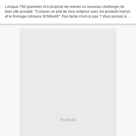
Lorsque 750 grammes m'a proposé de relever ce nouveau challenge j'ai
bien vite accepté. "Cuisiner un plat de mon enfance avec les produits Harrys
et le fromage crémeux St Môret®". Pas facile n'est ce pas ? Vous pensez à
quoi vous quand on vous demande...
Publicité