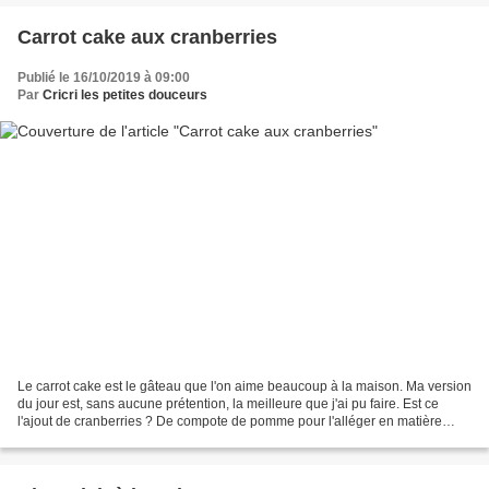
Carrot cake aux cranberries
Publié le 16/10/2019 à 09:00
Par
Cricri les petites douceurs
Le carrot cake est le gâteau que l'on aime beaucoup à la maison. Ma version
du jour est, sans aucune prétention, la meilleure que j'ai pu faire. Est ce
l'ajout de cranberries ? De compote de pomme pour l'alléger en matière
grasse ? Le glaçage avec de...