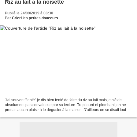
Riz au lait à la noisette
Publié le 24/09/2019 à 08:30
Par
Cricri les petites douceurs
J'ai souvent "tenté" je dis bien tenté de faire du riz au lait mais je n'étais
absolument pas convaincue par sa texture. Trop lourd et plombant, on ne
prenait aucun plaisir à le déguster à la maison. D'ailleurs on se disait tout
bonnement que l'on n'aimait...