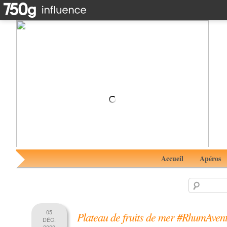
Pop corn de chou fleur sucré/salé #RhumAvent avec
Jabadao Pomme Cannelle
Accueil
Apéros
05
Plateau de fruits de mer #RhumAven
DÉC.