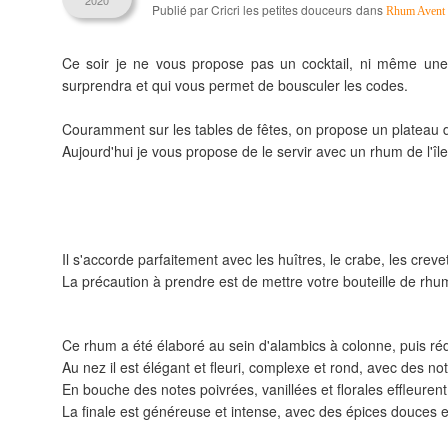
2020
Publié par Cricri les petites douceurs
dans
Rhum Avent
Ce soir je ne vous propose pas un cocktail, ni même une
surprendra et qui vous permet de bousculer les codes.
Couramment sur les tables de fêtes, on propose un plateau d
Aujourd'hui je vous propose de le servir avec un rhum de l'î
Il s'accorde parfaitement avec les huîtres, le crabe, les creve
La précaution à prendre est de mettre votre bouteille de rhu
Ce rhum a été élaboré au sein d'alambics à colonne, puis rédu
Au nez il est élégant et fleuri, complexe et rond, avec des no
En bouche des notes poivrées, vanillées et florales effleurent
La finale est généreuse et intense, avec des épices douces e