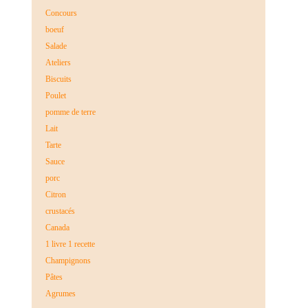
Concours
boeuf
Salade
Ateliers
Biscuits
Poulet
pomme de terre
Lait
Tarte
Sauce
porc
Citron
crustacés
Canada
1 livre 1 recette
Champignons
Pâtes
Agrumes