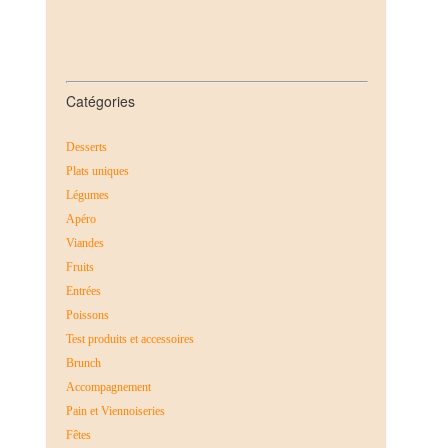
Catégories
Desserts
Plats uniques
Légumes
Apéro
Viandes
Fruits
Entrées
Poissons
Test produits et accessoires
Brunch
Accompagnement
Pain et Viennoiseries
Fêtes