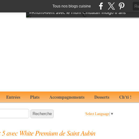
Tartare de boeuf à l'italienne aux notes de truffes
Tous nos blogs cuisine
#RhumAvent avec le rhum Cihuatan Indigo 8 ans
Entrées
Plats
Accompagnements
Desserts
Ch'ti !
Select Language
▼
t 5 avec White Premium de Saint Aubin