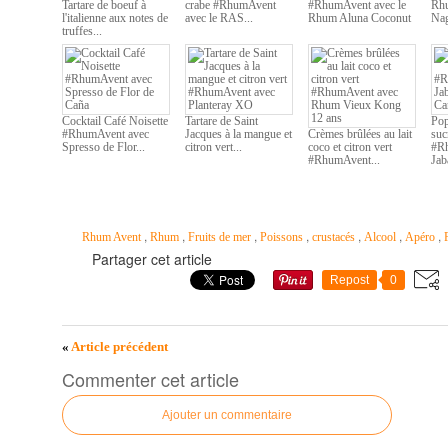
Tartare de boeuf à
crabe #RhumAvent
#RhumAvent avec le
Rhu
l'italienne aux notes de
avec le RAS...
Rhum Aluna Coconut
Na
truffes...
Cocktail Café Noisette
Tartare de Saint
Pop
#RhumAvent avec
Jacques à la mangue et
Crèmes brûlées au lait
suc
Spresso de Flor...
citron vert...
coco et citron vert
#R
#RhumAvent...
Jab
,
,
,
,
,
,
,
Rhum Avent
Rhum
Fruits de mer
Poissons
crustacés
Alcool
Apéro
Partager cet article
Repost
0
«
Article précédent
Commenter cet article
Ajouter un commentaire