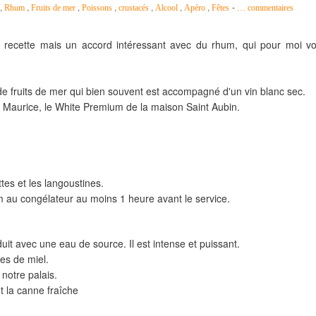
,
,
,
,
,
,
,
-
Rhum
Fruits de mer
Poissons
crustacés
Alcool
Apéro
Fêtes
…
commentaires
 recette mais un accord intéressant avec du rhum, qui pour moi v
e fruits de mer qui bien souvent est accompagné d'un vin blanc sec.
le Maurice, le White Premium de la maison Saint Aubin.
ttes et les langoustines.
m au congélateur au moins 1 heure avant le service.
it avec une eau de source. Il est intense et puissant.
tes de miel.
 notre palais.
t la canne fraîche