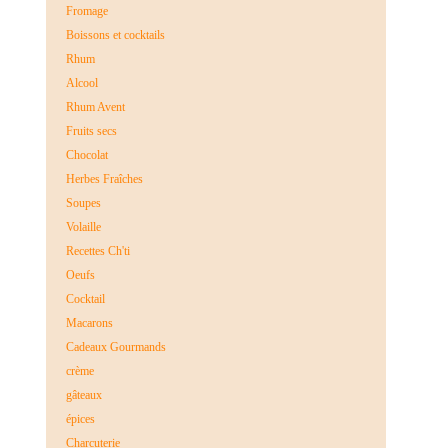
Fromage
Boissons et cocktails
Rhum
Alcool
Rhum Avent
Fruits secs
Chocolat
Herbes Fraîches
Soupes
Volaille
Recettes Ch'ti
Oeufs
Cocktail
Macarons
Cadeaux Gourmands
crème
gâteaux
épices
Charcuterie