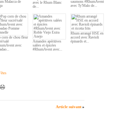
m Malacca de
saumons #RhumAvent
avec le Rhum Blanc
ga
avec Ty'Malo de...
de...
Rhum arrangé HSE en
 corn de chou fleur
accord avec Ravioli
ré/salé
Amandes apéritives
épinards et...
humAvent avec
salées et épicées
adao...
#RhumAvent avec...
Fêtes
Article suivant
»