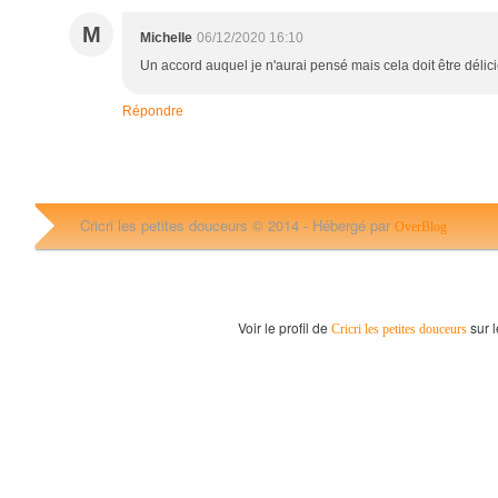
M
Michelle
06/12/2020 16:10
Un accord auquel je n'aurai pensé mais cela doit être déli
Répondre
Cricri les petites douceurs © 2014 -
Hébergé par
OverBlog
Voir le profil de
sur l
Cricri les petites douceurs