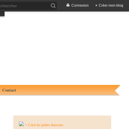
Connexion
+
Créer mon blog
Contact
~
Cricri les petites douceurs