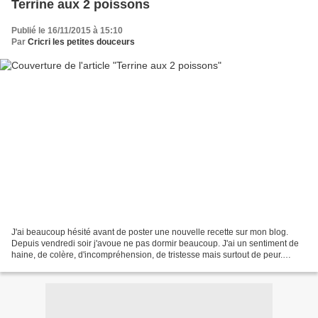
Terrine aux 2 poissons
Publié le 16/11/2015 à 15:10
Par
Cricri les petites douceurs
J'ai beaucoup hésité avant de poster une nouvelle recette sur mon blog.
Depuis vendredi soir j'avoue ne pas dormir beaucoup. J'ai un sentiment de
haine, de colère, d'incompréhension, de tristesse mais surtout de peur.
Parce que oui j'ai peur je ne me...