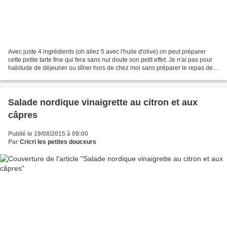
Avec juste 4 ingrédients (oh allez 5 avec l'huile d'olive) on peut préparer
cette petite tarte fine qui fera sans nul doute son petit effet. Je n'ai pas pour
habitude de déjeuner ou dîner hors de chez moi sans préparer le repas de
mon mari. Je ne suis...
Salade nordique vinaigrette au citron et aux
câpres
Publié le 19/08/2015 à 09:00
Par
Cricri les petites douceurs