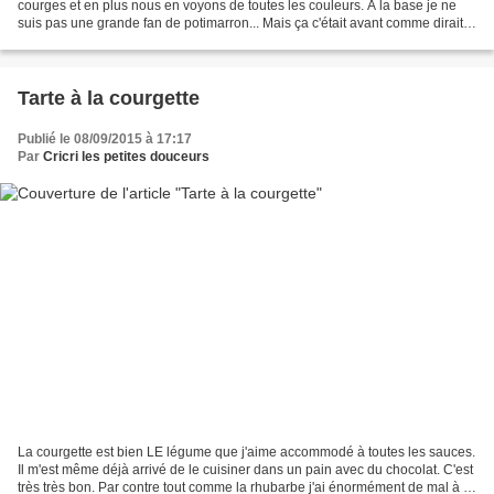
courges et en plus nous en voyons de toutes les couleurs. A la base je ne
suis pas une grande fan de potimarron... Mais ça c'était avant comme dirait
l'autre :-) Il y a quelques jours...
Tarte à la courgette
Publié le 08/09/2015 à 17:17
Par
Cricri les petites douceurs
La courgette est bien LE légume que j'aime accommodé à toutes les sauces.
Il m'est même déjà arrivé de le cuisiner dans un pain avec du chocolat. C'est
très très bon. Par contre tout comme la rhubarbe j'ai énormément de mal à la