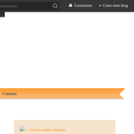
Connexion
+
Créer mon blog
Contact
~
Cricri les petites douceurs