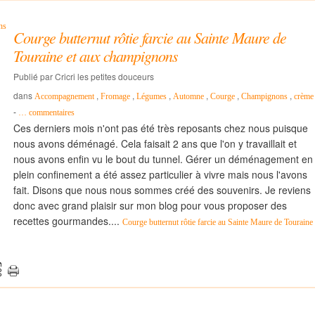
Courge butternut rôtie farcie au Sainte Maure de
Touraine et aux champignons
Publié par Cricri les petites douceurs
dans
,
,
,
,
,
,
Accompagnement
Fromage
Légumes
Automne
Courge
Champignons
crème
-
…
commentaires
Ces derniers mois n'ont pas été très reposants chez nous puisque
nous avons déménagé. Cela faisait 2 ans que l'on y travaillait et
nous avons enfin vu le bout du tunnel. Gérer un déménagement en
plein confinement a été assez particulier à vivre mais nous l'avons
fait. Disons que nous nous sommes créé des souvenirs. Je reviens
donc avec grand plaisir sur mon blog pour vous proposer des
recettes gourmandes....
Courge butternut rôtie farcie au Sainte Maure de Touraine