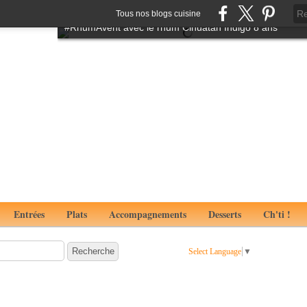
Tartare de boeuf à l'italienne aux notes de truffes
Tous nos blogs cuisine
#RhumAvent avec le rhum Cihuatan Indigo 8 ans
Entrées
Plats
Accompagnements
Desserts
Ch'ti !
Select Language
▼