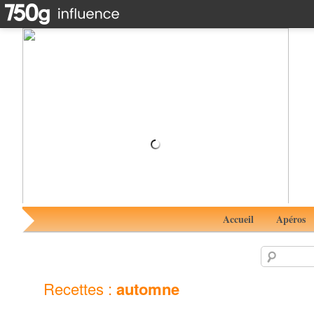
Petits feuilletés aux 2 fromages #RhumAvent 10 avec
Cane Island Trinidad
Accueil
Apéros
Recettes :
automne