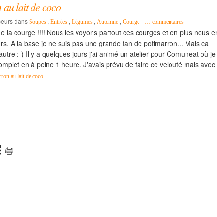
 au lait de coco
ceurs
dans
,
,
,
,
-
Soupes
Entrées
Légumes
Automne
Courge
…
commentaires
e la courge !!!! Nous les voyons partout ces courges et en plus nous e
rs. A la base je ne suis pas une grande fan de potimarron... Mais ça
'autre :-) Il y a quelques jours j'ai animé un atelier pour Comuneat où je
mplet en à peine 1 heure. J'avais prévu de faire ce velouté mais avec
ron au lait de coco