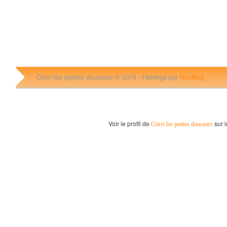
Cricri les petites douceurs © 2014 -
Hébergé par
OverBlog
Voir le profil de
sur l
Cricri les petites douceurs