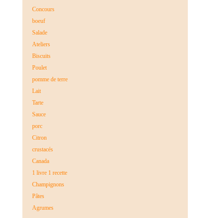
Concours
boeuf
Salade
Ateliers
Biscuits
Poulet
pomme de terre
Lait
Tarte
Sauce
porc
Citron
crustacés
Canada
1 livre 1 recette
Champignons
Pâtes
Agrumes