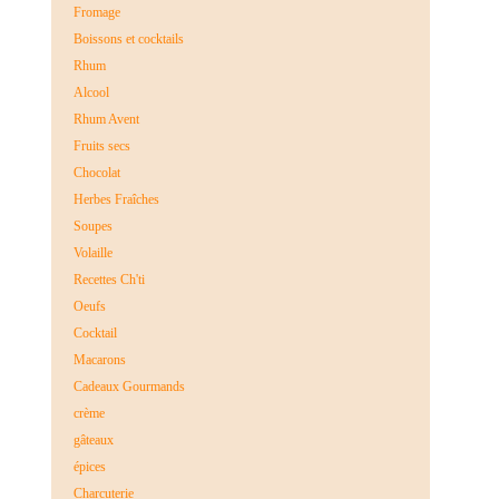
Fromage
Boissons et cocktails
Rhum
Alcool
Rhum Avent
Fruits secs
Chocolat
Herbes Fraîches
Soupes
Volaille
Recettes Ch'ti
Oeufs
Cocktail
Macarons
Cadeaux Gourmands
crème
gâteaux
épices
Charcuterie