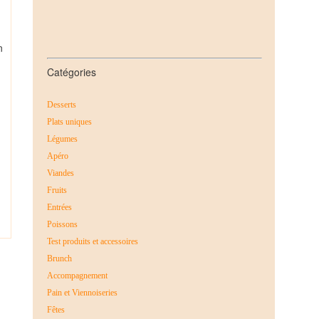
n
Catégories
Desserts
Plats uniques
Légumes
Apéro
Viandes
Fruits
Entrées
Poissons
Test produits et accessoires
Brunch
Accompagnement
Pain et Viennoiseries
Fêtes