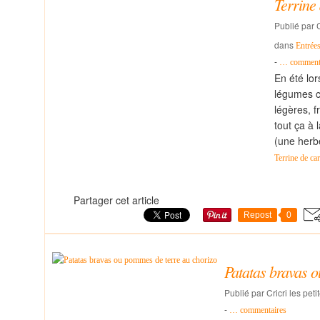
Terrine 
Publié par C
dans
Entrée
-
…
comment
En été lo
légumes cr
légères, f
tout ça à 
(une herbe
Terrine de ca
Partager cet article
Repost
0
Patatas bravas 
Publié par Cricri les pet
-
…
commentaires