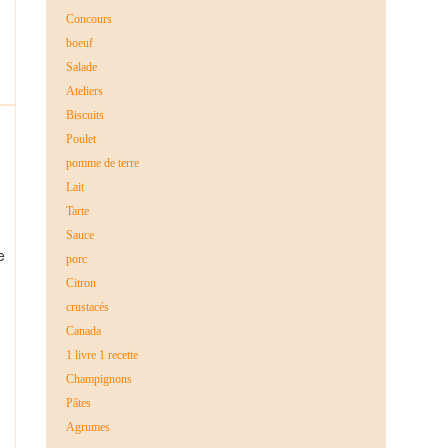
Concours
boeuf
Salade
Ateliers
Biscuits
Poulet
pomme de terre
Lait
Tarte
Sauce
e
porc
Citron
crustacés
Canada
1 livre 1 recette
Champignons
Pâtes
Agrumes