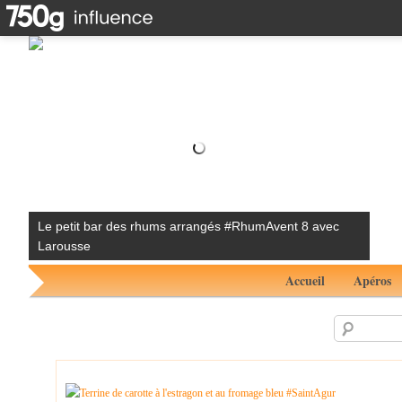
Le petit bar des rhums arrangés #RhumAvent 8 avec
Larousse
Accueil
Apéros