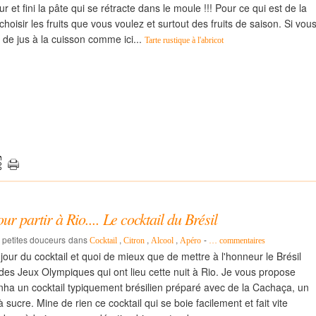
 et fini la pâte qui se rétracte dans le moule !!! Pour ce qui est de la
oisir les fruits que vous voulez et surtout des fruits de saison. Si vou
 de jus à la cuisson comme ici...
Tarte rustique à l'abricot
ur partir à Rio.... Le cocktail du Brésil
s petites douceurs
dans
,
,
,
-
Cocktail
Citron
Alcool
Apéro
…
commentaires
 jour du cocktail et quoi de mieux que de mettre à l'honneur le Brésil
 des Jeux Olympiques qui ont lieu cette nuit à Rio. Je vous propose
nha un cocktail typiquement brésilien préparé avec de la Cachaça, un
 sucre. Mine de rien ce cocktail qui se boie facilement et fait vite