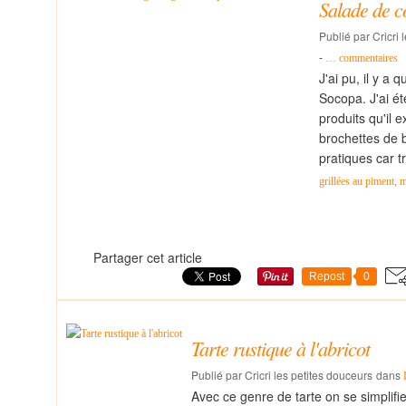
Salade de co
Publié par Cricri 
-
…
commentaires
J'ai pu, il y 
Socopa. J'ai ét
produits qu'il
brochettes de b
pratiques car tr
grillées au piment, m
Partager cet article
Repost
0
Tarte rustique à l'abricot
Publié par Cricri les petites douceurs
dans
Avec ce genre de tarte on se simplifie