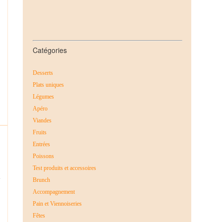
Catégories
Desserts
Plats uniques
Légumes
Apéro
Viandes
Fruits
Entrées
Poissons
Test produits et accessoires
e
Brunch
Accompagnement
Pain et Viennoiseries
Fêtes