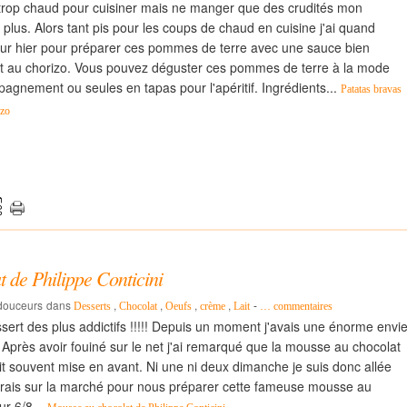
it trop chaud pour cuisiner mais ne manger que des crudités mon
lus. Alors tant pis pour les coups de chaud en cuisine j'ai quand
r hier pour préparer ces pommes de terre avec une sauce bien
et au chorizo. Vous pouvez déguster ces pommes de terre à la mode
gnement ou seules en tapas pour l'apéritif. Ingrédients...
Patatas bravas
izo
 de Philippe Conticini
 douceurs
dans
,
,
,
,
-
Desserts
Chocolat
Oeufs
crème
Lait
…
commentaires
ssert des plus addictifs !!!!! Depuis un moment j'avais une énorme envi
Après avoir fouiné sur le net j'ai remarqué que la mousse au chocolat
ait souvent mise en avant. Ni une ni deux dimanche je suis donc allée
frais sur la marché pour nous préparer cette fameuse mousse au
ur 6/8...