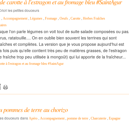
de carotte à l'estragon et au fromage bleu #SaintAgur
ricri les petites douceurs
,
,
,
,
,
,
s
Accompagnement
Légumes
Fromage
Oeufs
Carotte
Herbes Fraîches
aires
rsque l'on parle légumes on voit tout de suite salade composées ou pas
us, ratatouille.... On en oublie bien souvent les terrines qui sont
raîches et complètes. La version que je vous propose aujourd'hui est
la fois puis qu'elle contient très peu de matières grasses, de l'estragon
 fraîche trop peu utilisée à mongoût) qui lui apporte de la fraîcheur...
rotte à l'estragon et au fromage bleu #SaintAgur
ou pommes de terre au chorizo
ites douceurs
dans
,
,
,
,
Apéro
Accompagnement
pomme de terre
Charcuterie
Espagne