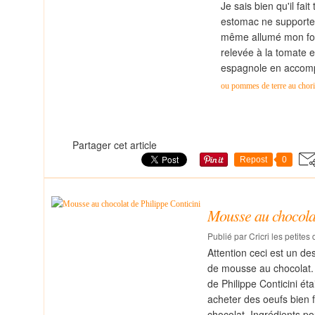
Je sais bien qu'il fa
estomac ne supporte p
même allumé mon fou
relevée à la tomate 
espagnole en accompa
ou pommes de terre au chor
Partager cet article
Repost
0
Mousse au chocolat
Publié par Cricri les petites
Attention ceci est un de
de mousse au chocolat. 
de Philippe Conticini ét
acheter des oeufs bien 
chocolat. Ingrédients po