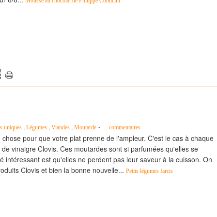
Mousse au chocolat de Philippe Conticini
,
,
,
-
ts uniques
Légumes
Viandes
Moutarde
…
commentaires
que chose pour que votre plat prenne de l'ampleur. C'est le cas à chaque
 de vinaigre Clovis. Ces moutardes sont si parfumées qu'elles se
é intéressant est qu'elles ne perdent pas leur saveur à la cuisson. On
uits Clovis et bien la bonne nouvelle...
Petits légumes farcis