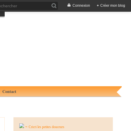
Connexion
+
Créer mon blog
Contact
~
Cricri les petites douceurs