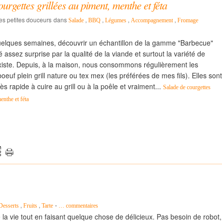
urgettes grillées au piment, menthe et féta
les petites douceurs
dans
,
,
,
,
Salade
BBQ
Légumes
Accompagnement
Fromage
a quelques semaines, découvrir un échantillon de la gamme "Barbecue"
é assez surprise par la qualité de la viande et surtout la variété de
 existe. Depuis, à la maison, nous consommons régulièrement les
oeuf plein grill nature ou tex mex (les préférées de mes fils). Elles sont
ès rapide à cuire au grill ou à la poêle et vraiment...
Salade de courgettes
enthe et féta
,
,
-
Desserts
Fruits
Tarte
…
commentaires
 la vie tout en faisant quelque chose de délicieux. Pas besoin de robot,