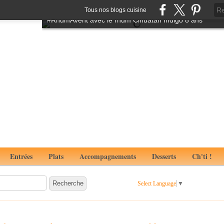
Tartare de boeuf à l'italienne aux notes de truffes
Tous nos blogs cuisine
#RhumAvent avec le rhum Cihuatan Indigo 8 ans
Entrées
Plats
Accompagnements
Desserts
Ch'ti !
Select Language
▼