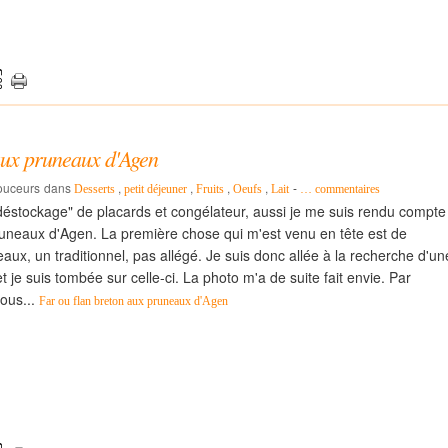
aux pruneaux d'Agen
douceurs
dans
,
,
,
,
-
Desserts
petit déjeuner
Fruits
Oeufs
Lait
…
commentaires
éstockage" de placards et congélateur, aussi je me suis rendu compte
runeaux d'Agen. La première chose qui m'est venu en tête est de
aux, un traditionnel, pas allégé. Je suis donc allée à la recherche d'un
t je suis tombée sur celle-ci. La photo m'a de suite fait envie. Par
ous...
Far ou flan breton aux pruneaux d'Agen