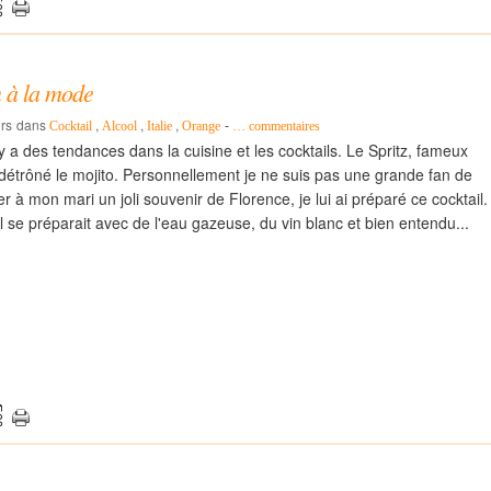
en à la mode
urs
dans
,
,
,
-
Cocktail
Alcool
Italie
Orange
…
commentaires
 a des tendances dans la cuisine et les cocktails. Le Spritz, fameux
ée détrôné le mojito. Personnellement je ne suis pas une grande fan de
 à mon mari un joli souvenir de Florence, je lui ai préparé ce cocktail.
'il se préparait avec de l'eau gazeuse, du vin blanc et bien entendu...