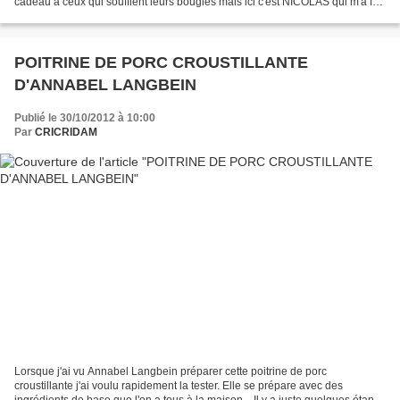
cadeau à ceux qui soufflent leurs bougies mais ici c'est NICOLAS qui m'a fait
parvenir un joli sac plein...
POITRINE DE PORC CROUSTILLANTE
D'ANNABEL LANGBEIN
Publié le 30/10/2012 à 10:00
Par
CRICRIDAM
Lorsque j'ai vu Annabel Langbein préparer cette poitrine de porc
croustillante j'ai voulu rapidement la tester. Elle se prépare avec des
ingrédients de base que l'on a tous à la maison... Il y a juste quelques étapes