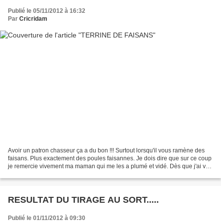
Publié le 05/11/2012 à 16:32
Par
Cricridam
Avoir un patron chasseur ça a du bon !!! Surtout lorsqu'il vous ramène des
faisans. Plus exactement des poules faisannes. Je dois dire que sur ce coup
je remercie vivement ma maman qui me les a plumé et vidé. Dès que j'ai vu
ces bêbêtes je me suis tout...
RESULTAT DU TIRAGE AU SORT.....
Publié le 01/11/2012 à 09:30