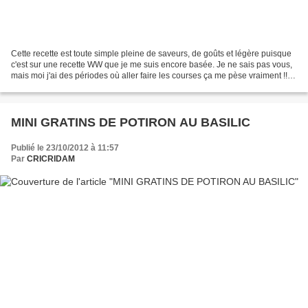
Cette recette est toute simple pleine de saveurs, de goûts et légère puisque
c'est sur une recette WW que je me suis encore basée. Je ne sais pas vous,
mais moi j'ai des périodes où aller faire les courses ça me pèse vraiment !!!
Et donc pendant ces périodes...
MINI GRATINS DE POTIRON AU BASILIC
Publié le 23/10/2012 à 11:57
Par
CRICRIDAM