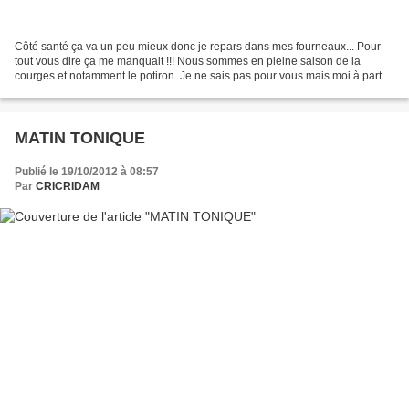
Côté santé ça va un peu mieux donc je repars dans mes fourneaux... Pour
tout vous dire ça me manquait !!! Nous sommes en pleine saison de la
courges et notamment le potiron. Je ne sais pas pour vous mais moi à part le
préparer en soupe je n'avais pas...
MATIN TONIQUE
Publié le 19/10/2012 à 08:57
Par
CRICRIDAM