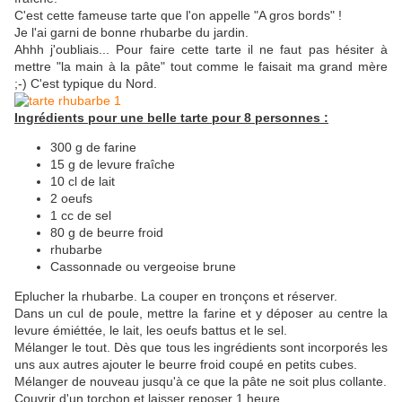
C'est cette fameuse tarte que l'on appelle "A gros bords" !
Je l'ai garni de bonne rhubarbe du jardin.
Ahhh j'oubliais... Pour faire cette tarte il ne faut pas hésiter à
mettre "la main à la pâte" tout comme le faisait ma grand mère
;-) C'est typique du Nord.
Ingrédients pour une belle tarte pour 8 personnes :
300 g de farine
15 g de levure fraîche
10 cl de lait
2 oeufs
1 cc de sel
80 g de beurre froid
rhubarbe
Cassonnade ou vergeoise brune
Eplucher la rhubarbe. La couper en tronçons et réserver.
Dans un cul de poule, mettre la farine et y déposer au centre la
levure émiéttée, le lait, les oeufs battus et le sel.
Mélanger le tout. Dès que tous les ingrédients sont incorporés les
uns aux autres ajouter le beurre froid coupé en petits cubes.
Mélanger de nouveau jusqu'à ce que la pâte ne soit plus collante.
Couvrir d'un torchon et laisser reposer 1 heure.