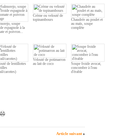
Crème ou velouté de
topinambours
Chaudrée au poulet et
morejo, soupe
au maïs, soupe
ide espagnole à la
complète
ate et poivron...
Velouté de potimarron
outé de lentillottes
au lait de coco
Soupe froide avocat,
tilles
concombre à l'eau
ail/carottes)
d'érable
Article suivant
»