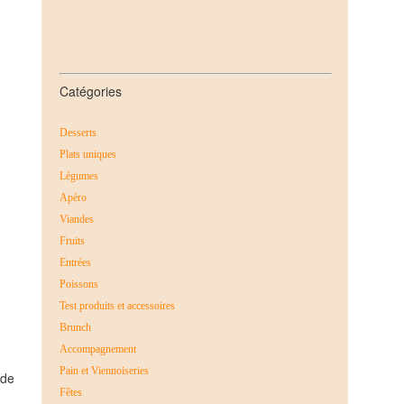
Catégories
Desserts
Plats uniques
Légumes
Apéro
Viandes
Fruits
Entrées
Poissons
Test produits et accessoires
Brunch
Accompagnement
Pain et Viennoiseries
 de
Fêtes