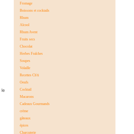
Fromage
Boissons et cocktails
Rhum
Alcool
Rhum Avent
Fruits secs
Chocolat
Herbes Fraîches
Soupes
Volaille
Recettes Ch'ti
Oeufs
 le
Cocktail
Macarons
Cadeaux Gourmands
crème
gâteaux
épices
Charcuterie