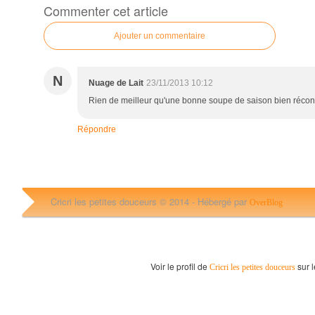
Commenter cet article
Ajouter un commentaire
N
Nuage de Lait
23/11/2013 10:12
Rien de meilleur qu'une bonne soupe de saison bien réconfo
Répondre
Cricri les petites douceurs © 2014 -
Hébergé par
OverBlog
Voir le profil de
sur l
Cricri les petites douceurs