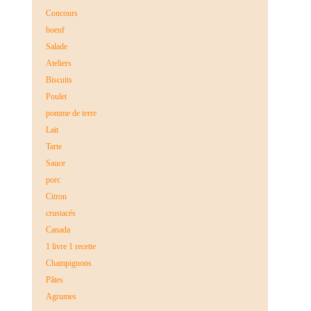
Concours
boeuf
Salade
Ateliers
Biscuits
Poulet
pomme de terre
Lait
Tarte
Sauce
porc
Citron
crustacés
Canada
1 livre 1 recette
Champignons
Pâtes
Agrumes