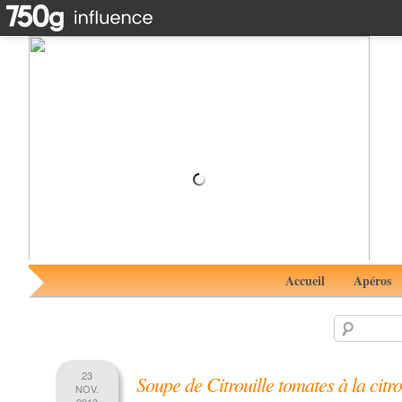
Plateau de fruits de mer #RhumAvent 5 avec White
Premium de Saint Aubin
Accueil
Apéros
23
Soupe de Citrouille tomates à la citr
NOV.