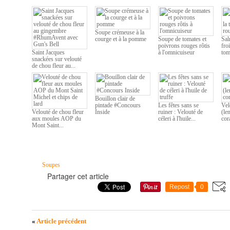
Soupe crémeuse à la
courge et à la pomme
Soupe de tomates et
Sal
poivrons rouges rôtis
fro
Saint Jacques
à l'omnicuiseur
tom
snackées sur velouté
de chou fleur au...
Bouillon clair de
pintade #Concours
Les fêtes sans se
Vel
Velouté de chou fleur
Inside
ruiner : Velouté de
(len
aux moules AOP du
céleri à l'huile...
cor
Mont Saint...
Soupes
Partager cet article
Repost
0
«
Article précédent