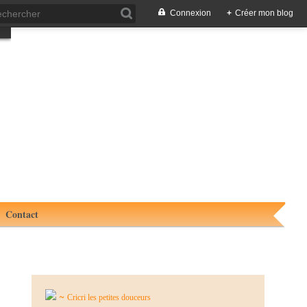
Connexion
+
Créer mon blog
Contact
~
Cricri les petites douceurs