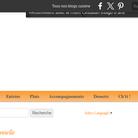
Tartare de boeuf à l'italienne aux notes de truffes
Tous nos blogs cuisine
#RhumAvent avec le rhum Cihuatan Indigo 8 ans
Entrées
Plats
Accompagnements
Desserts
Ch'ti !
Select Language
▼
onnelle