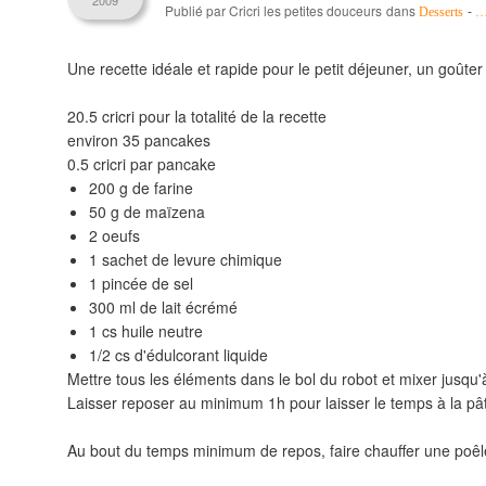
2009
Publié par Cricri les petites douceurs
dans
-
Desserts
Une recette idéale et rapide pour le petit déjeuner, un go
20.5 cricri pour la totalité de la recette
environ 35 pancakes
0.5 cricri par pancake
200 g de farine
50 g de maïzena
2 oeufs
1 sachet de levure chimique
1 pincée de sel
300 ml de lait écrémé
1 cs huile neutre
1/2 cs d'édulcorant liquide
Mettre tous les éléments dans le bol du robot et mixer jusq
Laisser reposer au minimum 1h pour laisser le temps à la pâte
Au bout du temps minimum de repos, faire chauffer une poêle