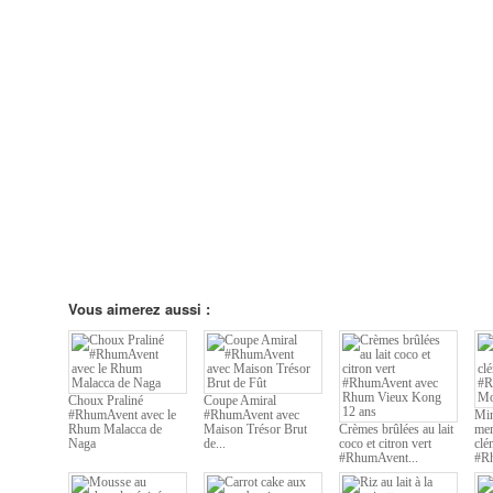
Vous aimerez aussi :
Choux Praliné
Coupe Amiral
#RhumAvent avec le
#RhumAvent avec
Min
Rhum Malacca de
Maison Trésor Brut
Crèmes brûlées au lait
mer
Naga
de...
coco et citron vert
clé
#RhumAvent...
#Rh