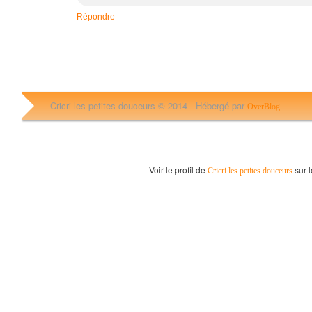
Répondre
Cricri les petites douceurs © 2014 -
Hébergé par
OverBlog
Voir le profil de
sur l
Cricri les petites douceurs