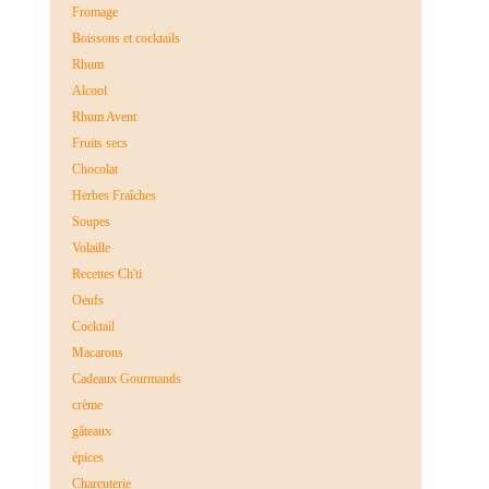
Fromage
Boissons et cocktails
Rhum
Alcool
Rhum Avent
Fruits secs
Chocolat
Herbes Fraîches
Soupes
Volaille
Recettes Ch'ti
Oeufs
Cocktail
Macarons
Cadeaux Gourmands
crème
gâteaux
épices
Charcuterie