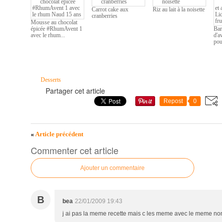
Carrot cake aux
Riz au lait à la noisette
cranberries
Mousse au chocolat
épicée #RhumAvent 1
Bar
avec le rhum...
d'a
pou
Desserts
Partager cet article
Repost
0
«
Article précédent
Commenter cet article
Ajouter un commentaire
B
bea
22/01/2009 19:43
j ai pas la meme recette mais c les meme avec le meme nomb