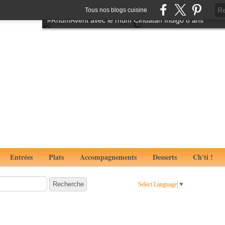
Tartare de boeuf à l'italienne aux notes de truffes
Tous nos blogs cuisine
#RhumAvent avec le rhum Cihuatan Indigo 8 ans
Entrées
Plats
Accompagnements
Desserts
Ch'ti !
Select Language
▼