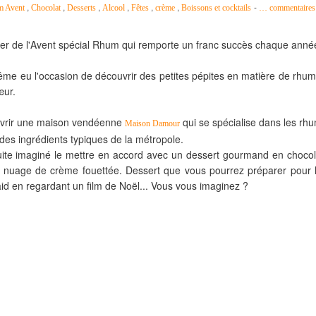
,
,
,
,
,
,
-
 Avent
Chocolat
Desserts
Alcool
Fêtes
crème
Boissons et cocktails
…
commentaires
rier de l'Avent spécial Rhum qui remporte un franc succès chaque anné
même eu l'occasion de découvrir des petites pépites en matière de rhum
œur.
uvrir une maison vendéenne
qui se spécialise dans les rh
Maison Damour
 des ingrédients typiques de la métropole.
suite imaginé le mettre en accord avec un dessert gourmand en chocol
 nuage de crème fouettée. Dessert que vous pourrez préparer pour 
laid en regardant un film de Noël... Vous vous imaginez ?