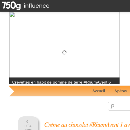
Plateau de fruits de mer #RhumAvent 5 avec White
Premium de Saint Aubin
Accueil
Apéros
01
Crème au chocolat #RhumAvent 1 av
DÉC.