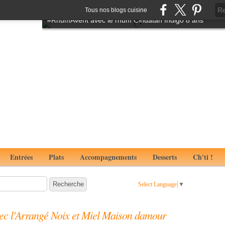
Tartare de boeuf à l'italienne aux notes de truffes
Tous nos blogs cuisine
#RhumAvent avec le rhum Cihuatan Indigo 8 ans
Entrées
Plats
Accompagnements
Desserts
Ch'ti !
Select Language
▼
ec l'Arrangé Noix et Miel Maison damour