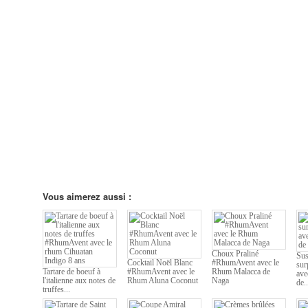
Vous aimerez aussi :
Choux Praliné
Sus
Cocktail Noël Blanc
#RhumAvent avec le
sur
Tartare de boeuf à
#RhumAvent avec le
Rhum Malacca de
ave
l'italienne aux notes de
Rhum Aluna Coconut
Naga
de..
truffes...