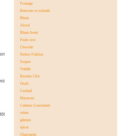
Fromage
Boissons et cocktails
Rhum
Alcool
Rhum Avent
Fruits secs
Chocolat
ion
Herbes Fraîches
Soupes
Volaille
Recettes Ch'ti
vez
Oeufs
Cocktail
Macarons
Cadeaux Gourmands
crème
tôt
gâteaux
épices
Charcuterie