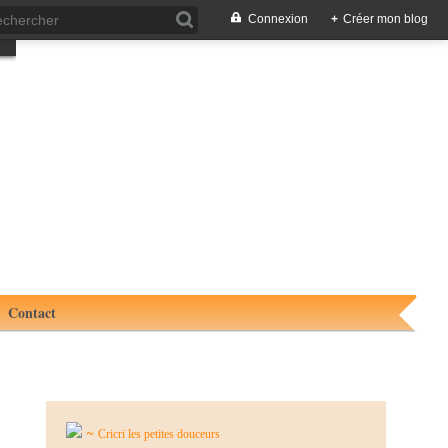
Connexion
+
Créer mon blog
Contact
~
Cricri les petites douceurs