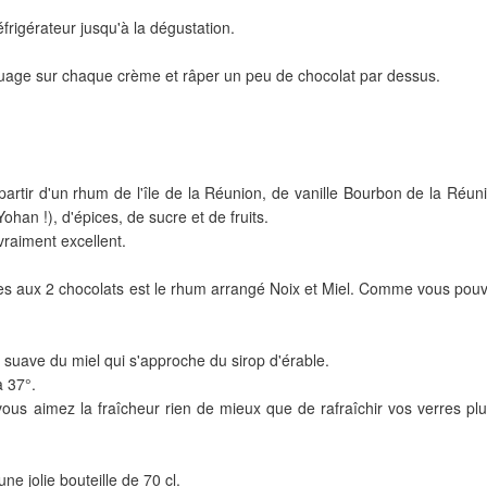
frigérateur jusqu'à la dégustation.
nuage sur chaque crème et râper un peu de chocolat par dessus.
tir d'un rhum de l'île de la Réunion, de vanille Bourbon de la Réun
han !), d'épices, de sucre et de fruits.
raiment excellent.
s aux 2 chocolats est le rhum arrangé Noix et Miel. Comme vous pou
suave du miel qui s'approche du sirop d'érable.
à 37°.
vous aimez la fraîcheur rien de mieux que de rafraîchir vos verres plu
ne jolie bouteille de 70 cl.