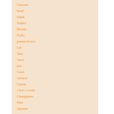
Concours
boeuf
Salade
Ateliers
Biscuits
Poulet
pomme de terre
Lait
Tarte
Sauce
porc
Citron
crustacés
Canada
1 livre 1 recette
Champignons
Pâtes
Agrumes