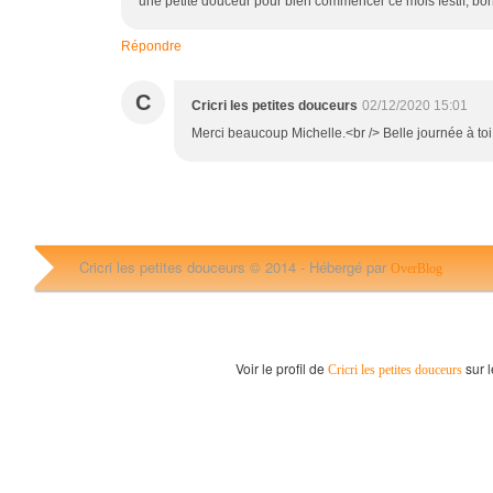
une petite douceur pour bien commencer ce mois festif, bo
Répondre
C
Cricri les petites douceurs
02/12/2020 15:01
Merci beaucoup Michelle.<br /> Belle journée à toi
Cricri les petites douceurs © 2014 -
Hébergé par
OverBlog
Voir le profil de
sur l
Cricri les petites douceurs