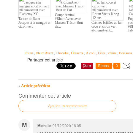
Coupe Amiral
Tartare de Saint
#RhumAvent avec
Pop
Jacques à la mangue et
Maison Trésor Brut
Crèmes brûlées au lait
suc
citron vert...
de...
coco et citron vert
#R
#RhumAvent...
Jab
,
,
,
,
,
,
,
Rhum
Rhum Avent
Chocolat
Desserts
Alcool
Fêtes
crème
Boissons 
Partager cet article
Repost
0
«
Article précédent
Commenter cet article
Ajouter un commentaire
M
Michelle
01/12/2020 18:05