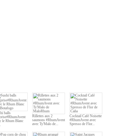
hi balls
Rillettes aux 2
Cocktail Café Noisette
prise#RhumAvent
saumons #RhumAvent
#RhumAvent avec
c le Rhum Blanc
avec Ty'Malo de...
Spresso de Flor...
.