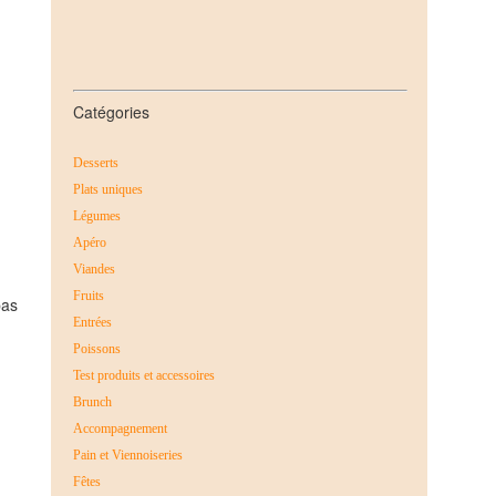
Catégories
Desserts
Plats uniques
Légumes
Apéro
Viandes
Fruits
pas
Entrées
Poissons
Test produits et accessoires
Brunch
Accompagnement
Pain et Viennoiseries
Fêtes