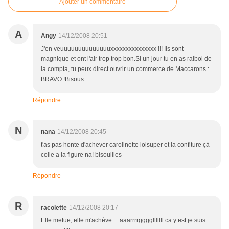
Ajouter un commentaire
A
Angy
14/12/2008 20:51
J'en veuuuuuuuuuuuuuuxxxxxxxxxxxxxxx !!! Ils sont
magnique et ont l'air trop trop bon.Si un jour tu en as ralbol de
la compta, tu peux direct ouvrir un commerce de Maccarons :
BRAVO !Bisous
Répondre
N
nana
14/12/2008 20:45
t'as pas honte d'achever carolinette lolsuper et la confiture çà
colle a la figure na! bisouilles
Répondre
R
racolette
14/12/2008 20:17
Elle metue, elle m'achève.... aaarrrrgggglllllll ca y est je suis