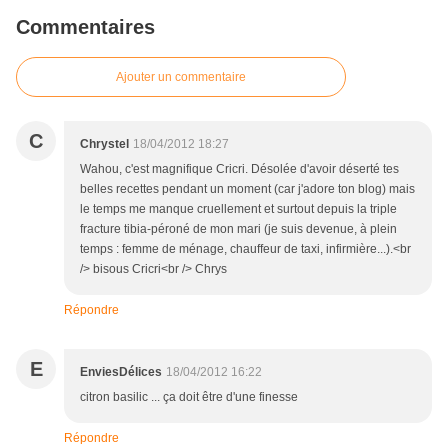
Commentaires
Ajouter un commentaire
C
Chrystel
18/04/2012 18:27
Wahou, c'est magnifique Cricri. Désolée d'avoir déserté tes
belles recettes pendant un moment (car j'adore ton blog) mais
le temps me manque cruellement et surtout depuis la triple
fracture tibia-péroné de mon mari (je suis devenue, à plein
temps : femme de ménage, chauffeur de taxi, infirmière...).<br
/> bisous Cricri<br /> Chrys
Répondre
E
EnviesDélices
18/04/2012 16:22
citron basilic ... ça doit être d'une finesse
Répondre