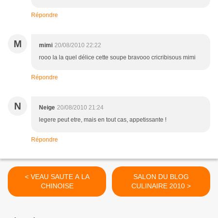
Répondre
M
mimi
20/08/2010 22:22
rooo la la quel délice cette soupe bravooo cricribisous mimi
Répondre
N
Neige
20/08/2010 21:24
legere peut etre, mais en tout cas, appetissante !
Répondre
< VEAU SAUTE A LA
SALON DU BLOG
CHINOISE
CULINAIRE 2010 >