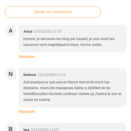
Ajouter un commentaire
A
Amal
03/03/2009 21:50
bonsoir, je découvre ton blog par hasard, je suis ravie! tes
macarons sont magnifiques!! bravo. bonne soirée
Répondre
N
Noémie
19/12/2008 21:04
Zutt pourquoi je suis pas en france moi lol.Ils m'ont l'air
divissime. miam j'en mangerais même a 1600km de toi
hihihiBizouilles ma belle continue comme ça.J'adore te voir et
savoir en cuisine
Répondre
B
bea
18/12/2008 19:22