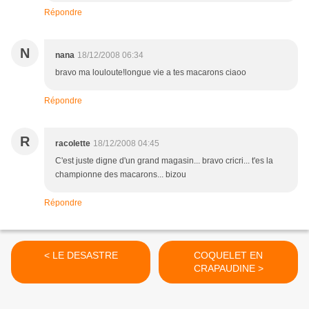
Répondre
N
nana
18/12/2008 06:34
bravo ma louloute!longue vie a tes macarons ciaoo
Répondre
R
racolette
18/12/2008 04:45
C'est juste digne d'un grand magasin... bravo cricri... t'es la
championne des macarons... bizou
Répondre
< LE DESASTRE
COQUELET EN
CRAPAUDINE >