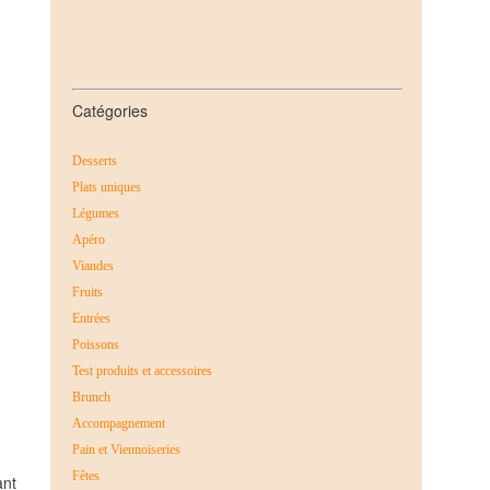
Catégories
Desserts
Plats uniques
Légumes
Apéro
Viandes
Fruits
Entrées
Poissons
Test produits et accessoires
Brunch
Accompagnement
Pain et Viennoiseries
Fêtes
ant