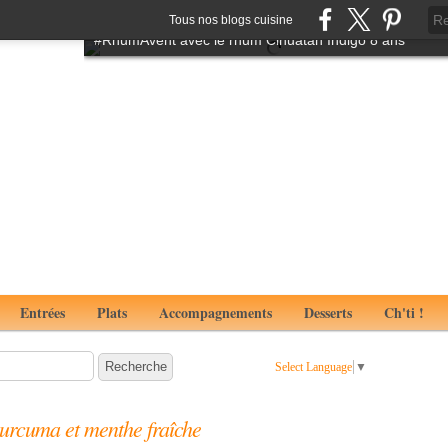
Tartare de boeuf à l'italienne aux notes de truffes
Tous nos blogs cuisine
#RhumAvent avec le rhum Cihuatan Indigo 8 ans
Entrées
Plats
Accompagnements
Desserts
Ch'ti !
Select Language
▼
urcuma et menthe fraîche