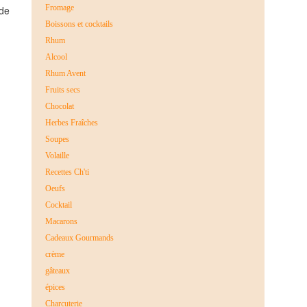
Fromage
 de
Boissons et cocktails
Rhum
Alcool
Rhum Avent
Fruits secs
Chocolat
Herbes Fraîches
Soupes
Volaille
Recettes Ch'ti
Oeufs
Cocktail
Macarons
Cadeaux Gourmands
crème
gâteaux
épices
Charcuterie