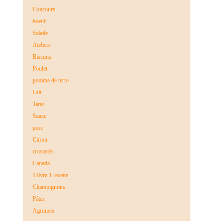
Concours
boeuf
Salade
Ateliers
Biscuits
Poulet
pomme de terre
Lait
Tarte
Sauce
porc
Citron
crustacés
Canada
1 livre 1 recette
Champignons
Pâtes
Agrumes