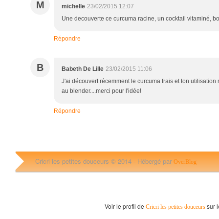
M
michelle
23/02/2015 12:07
Une decouverte ce curcuma racine, un cocktail vitaminé, bo
Répondre
B
Babeth De Lille
23/02/2015 11:06
J'ai découvert récemment le curcuma frais et ton utilisation m
au blender....merci pour l'idée!
Répondre
Cricri les petites douceurs © 2014 -
Hébergé par
OverBlog
Voir le profil de
sur l
Cricri les petites douceurs