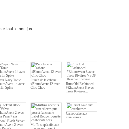
r tout le bon jus.
an Navy Tonic
Punch de la cabane
umAvent 14 avec
#RhumAvent 12 avec
Rum Old Fashioned
lin Spike
Chic Choc
#RhumAvent 8 avec
Trois Rivières...
Carrot cake aux
cranberries
ktail Black Velvet
umAvent 2 avec
Muffins apéritifs aux
 Papa 7...
rillettes pur porc à