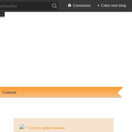
Connexion
+
Créer mon blog
Contact
~
Cricri les petites douceurs