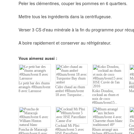
Peler les clémentines, couper les pommes en 6 quartiers.
Mettre tous les ingrédients dans la centrifugeuse.
Verser 3 CS d'eau minérale à la fin du programme pour récupe
A boire rapidement et conserver au réfrigérateur.
Vous aimerez aussi :
Le petit bar des rhums
Roy
arrangés #RhumAvent
Cidre chaud au rhum
#Rh
8 avec Larousse
ambré #RhumAvent
Koko Doudou,
Mar
18 avec Turquoise...
cocktail au rhum et
noix de coco
#RhumAvent15...
Cocktail Mi Plisi
Coc
Poncha de Maracujà
#RhumAvent 5 avec
Rhum arrangé aux
#Rh
#RhumAvent 6 avec
HSE Parcellaire...
litchees #RhumAvent
Don