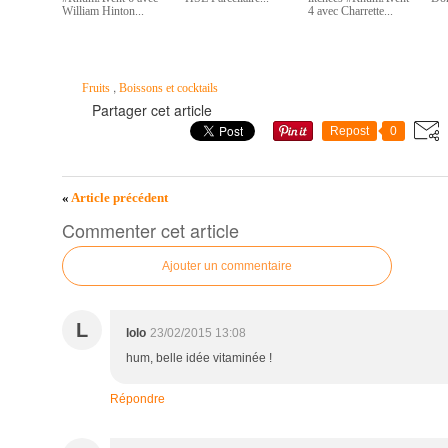
William Hinton...
4 avec Charrette...
,
Fruits
Boissons et cocktails
Partager cet article
Repost
0
«
Article précédent
Commenter cet article
Ajouter un commentaire
L
lolo
23/02/2015 13:08
hum, belle idée vitaminée !
Répondre