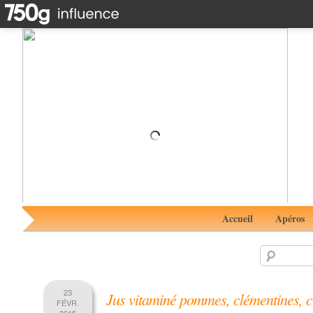
Cocktail Café Noisette #RhumAvent avec Spresso de
Flor de Caña
Accueil
Apéros
23
Jus vitaminé pommes, clémentines, c
FÉVR.