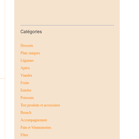
Catégories
Desserts
Plats uniques
Légumes
Apéro
Viandes
Fruits
Entrées
Poissons
Test produits et accessoires
Brunch
Accompagnement
Pain et Viennoiseries
Fêtes