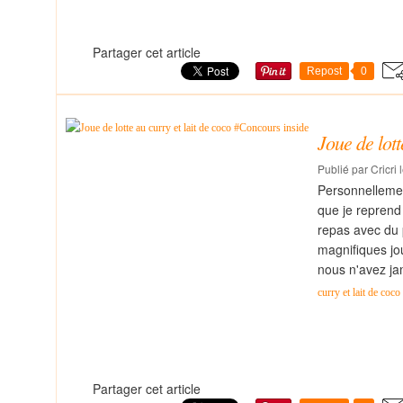
Partager cet article
Repost
0
Joue de lot
Publié par Cricri 
Personnellement
que je reprend 
repas avec du 
magnifiques jo
nous n'avez ja
curry et lait de coc
Partager cet article