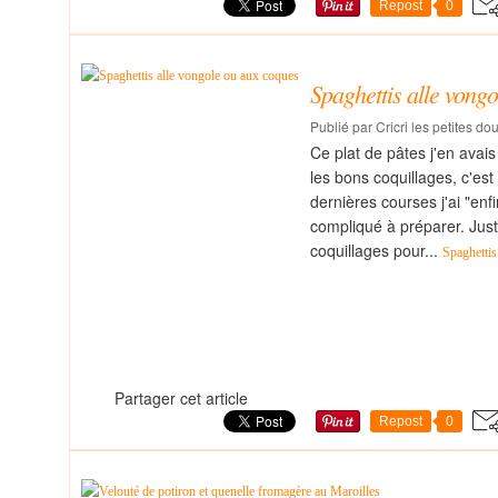
Repost
0
Spaghettis alle vong
Publié par Cricri les petites do
Ce plat de pâtes j'en avais 
les bons coquillages, c'es
dernières courses j'ai "enf
compliqué à préparer. Juste
coquillages pour...
Spaghettis
Partager cet article
Repost
0