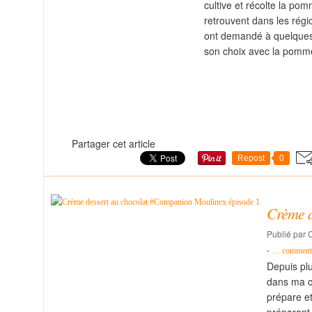
cultive et récolte la po
retrouvent dans les régi
ont demandé à quelques b
son choix avec la pomm
Partager cet article
Repost
0
Crème d
Publié par C
-
…
commenta
Depuis pl
dans ma cu
prépare et