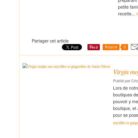
préparant 
petite fam
recette...
Partager cet article
Repost
0
Virgin moj
Publié par Cric
Lors de notre
boutiques de 
pouvoir y met
boutique, et
pour se pose
myrtilles et gin