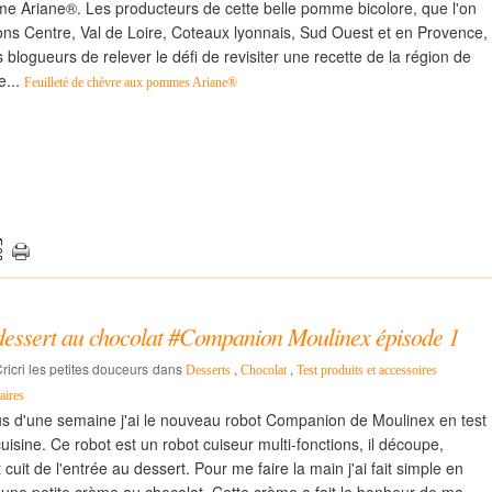
mme Ariane®. Les producteurs de cette belle pomme bicolore, que l'on
ons Centre, Val de Loire, Coteaux lyonnais, Sud Ouest et en Provence,
logueurs de relever le défi de revisiter une recette de la région de
e...
Feuilleté de chèvre aux pommes Ariane®
essert au chocolat #Companion Moulinex épisode 1
ricri les petites douceurs
dans
,
,
Desserts
Chocolat
Test produits et accessoires
ires
us d'une semaine j'ai le nouveau robot Companion de Moulinex en test
isine. Ce robot est un robot cuiseur multi-fonctions, il découpe,
 cuit de l'entrée au dessert. Pour me faire la main j'ai fait simple en