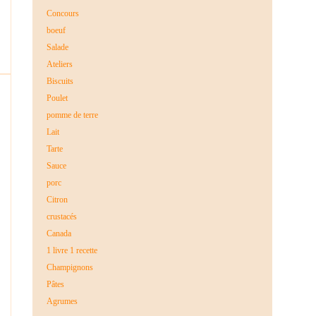
Concours
boeuf
Salade
Ateliers
Biscuits
Poulet
pomme de terre
Lait
Tarte
Sauce
porc
Citron
crustacés
Canada
1 livre 1 recette
Champignons
Pâtes
Agrumes