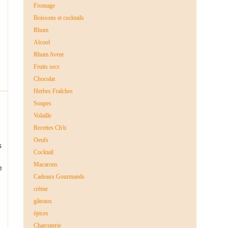
Fromage
Boissons et cocktails
Rhum
Alcool
Rhum Avent
Fruits secs
Chocolat
Herbes Fraîches
Soupes
Volaille
Recettes Ch'ti
Oeufs
s
Cocktail
Macarons
e
Cadeaux Gourmands
crème
gâteaux
épices
Charcuterie