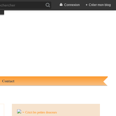
Connexion
+
Créer mon blog
Contact
~
Cricri les petites douceurs