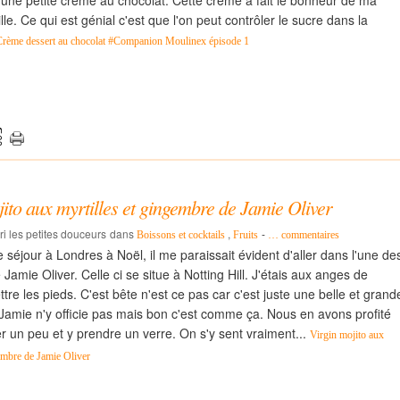
une petite crème au chocolat. Cette crème a fait le bonheur de ma
ille. Ce qui est génial c'est que l'on peut contrôler le sucre dans la
Crème dessert au chocolat #Companion Moulinex épisode 1
ito aux myrtilles et gingembre de Jamie Oliver
ri les petites douceurs
dans
,
-
Boissons et cocktails
Fruits
…
commentaires
 séjour à Londres à Noël, il me paraissait évident d'aller dans l'une de
Jamie Oliver. Celle ci se situe à Notting Hill. J'étais aux anges de
tre les pieds. C'est bête n'est ce pas car c'est juste une belle et grand
 Jamie n'y officie pas mais bon c'est comme ça. Nous en avons profité
r un peu et y prendre un verre. On s'y sent vraiment...
Virgin mojito aux
gembre de Jamie Oliver