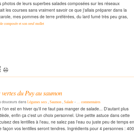
les photos de leurs superbes salades composées sur les réseaux
fait les courses sans vraiment savoir ce que j'allais préparer dans la
arole, mes pommes de terre préférées, du lard fumé très peu gras,
le composée et son oeuf mollet
es vertes du Puy au saumon
es douceurs
dans
,
,
-
Légumes secs
Saumon
Salade
…
commentaires
 l'on est en hiver qu'il ne faut pas manger de salade... D'autant plus
tiède, enfin ça c'est un choix personnel. Une petite astuce dans cette
cuisez des lentilles à l'eau, ne salez pas l'eau ou juste peu de temps e
te façon vos lentilles seront tendres. Ingrédients pour 4 personnes : 400