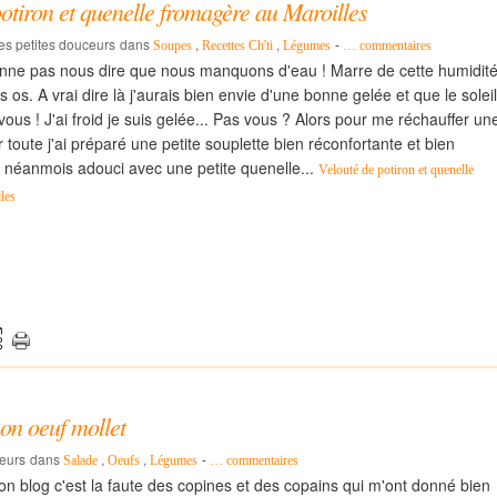
potiron et quenelle fromagère au Maroilles
les petites douceurs
dans
,
,
-
Soupes
Recettes Ch'ti
Légumes
…
commentaires
enne pas nous dire que nous manquons d'eau ! Marre de cette humidit
s os. A vrai dire là j'aurais bien envie d'une bonne gelée et que le soleil
vous ! J'ai froid je suis gelée... Pas vous ? Alors pour me réchauffer un
 toute j'ai préparé une petite souplette bien réconfortante et bien
i néanmois adouci avec une petite quenelle...
Velouté de potiron et quenelle
les
on oeuf mollet
ceurs
dans
,
,
-
Salade
Oeufs
Légumes
…
commentaires
mon blog c'est la faute des copines et des copains qui m'ont donné bien