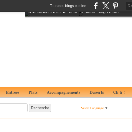
Tartare de boeuf à l'italienne aux notes de truffes
Tous nos blogs cuisine
#RhumAvent avec le rhum Cihuatan Indigo 8 ans
Entrées
Plats
Accompagnements
Desserts
Ch'ti !
Select Language
▼