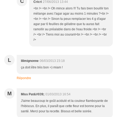
C
Cricri
27/06/2013 13:44
<br /> <br /> Oh mince alors !!! Tu fais bien bouillir ton
mélange avec l'agar agar au moins 1 minutes ?<br />
<br /> <br /> Sinon tu peux remplacer les 4 g d'agar
agar par 6 feuilles de gélatine que tu auras fait
ramollir au préalable dans de l'eau froide.<br /> <br
/> <br /> Tiens moi au courant<br /> <br /> <br /> <br
/>
L
lilimignonne
06/03/2013 23:18
ça doit être très bon =) miam !
Répondre
M
Miss Pat&#039;
01/03/2013 16:54
J'aime beaucoup le goût acidulé et la couleur flamboyante de
l'hibiscus. En plus, il paraît que cette fleur est bonne pour la
santé. Merci pour ta recette. Bisous et belle soirée.