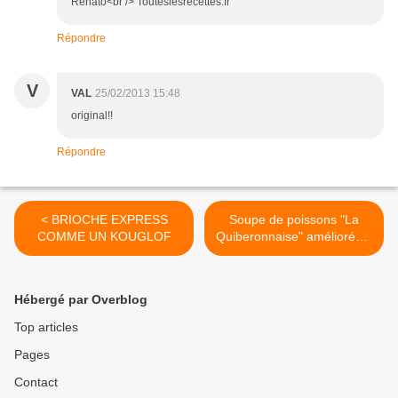
Renato<br /> Touteslesrecettes.fr
Répondre
V
VAL
25/02/2013 15:48
original!!
Répondre
< BRIOCHE EXPRESS
Soupe de poissons "La
COMME UN KOUGLOF
Quiberonnaise" améliorée...
>
Hébergé par Overblog
Top articles
Pages
Contact