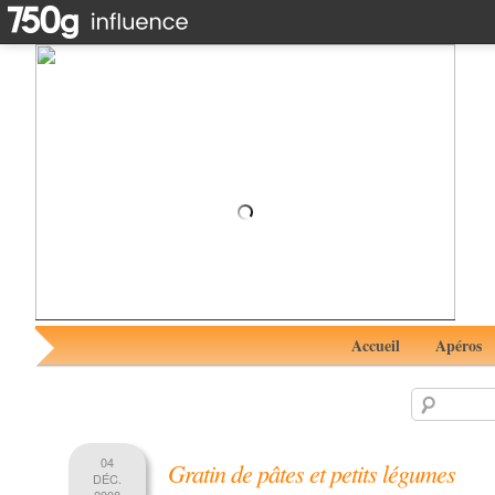
Plateau de fruits de mer #RhumAvent 5 avec White
Premium de Saint Aubin
Accueil
Apéros
04
Gratin de pâtes et petits légumes
DÉC.