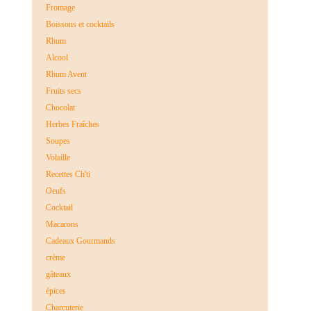
Fromage
Boissons et cocktails
Rhum
Alcool
Rhum Avent
Fruits secs
Chocolat
Herbes Fraîches
Soupes
Volaille
Recettes Ch'ti
Oeufs
Cocktail
Macarons
Cadeaux Gourmands
crème
gâteaux
épices
Charcuterie