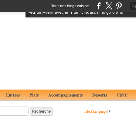
Tartare de boeuf à l'italienne aux notes de truffes
Tous nos blogs cuisine
#RhumAvent avec le rhum Cihuatan Indigo 8 ans
Entrées
Plats
Accompagnements
Desserts
Ch'ti !
Select Language
▼