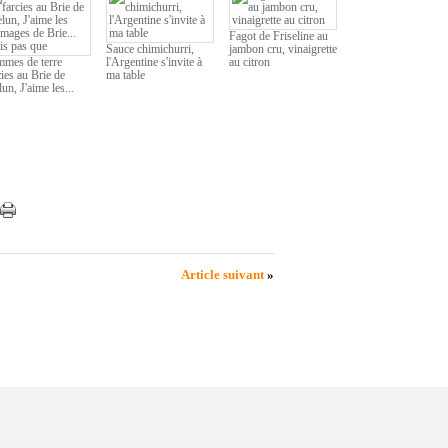
Fagot de Friseline au
Sauce chimichurri,
jambon cru, vinaigrette
mes de terre
l'Argentine s'invite à
au citron
cies au Brie de
ma table
un, J'aime les...
Article suivant
»