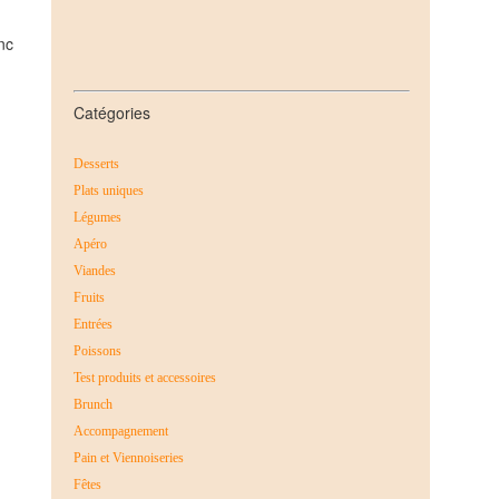
nc
Catégories
Desserts
Plats uniques
Légumes
Apéro
Viandes
Fruits
Entrées
Poissons
Test produits et accessoires
Brunch
Accompagnement
Pain et Viennoiseries
Fêtes