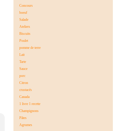
Concours
boeuf
Salade
Ateliers
Biscuits
Poulet
pomme de terre
Lait
Tarte
Sauce
porc
Citron
crustacés
Canada
1 livre 1 recette
Champignons
Pâtes
Agrumes