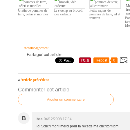
Gratin de pommes de
Le stoemp au brocoli,
Petits sapins de
terre, céleri et morilles
idée cadeaux
pommes de terre, ail et
romarin
Pom
far
Mel
Accompagnement
Partager cet article
Repost
0
«
Article précédent
Commenter cet article
Ajouter un commentaire
B
bea
04/12/2008 17:34
lol 5cricri mdr!!!merci pour ta recette ma cricritomtom