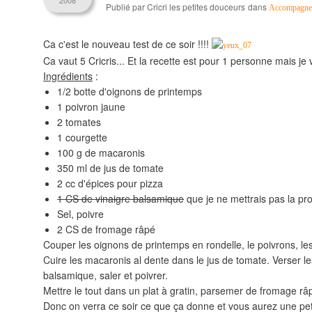
2008
Publié par Cricri les petites douceurs
dans
Accompagne
Ca c'est le nouveau test de ce soir !!!!
Ca vaut 5 Cricris... Et la recette est pour 1 personne mais je 
Ingrédients
:
1/2 botte d'oignons de printemps
1 poivron jaune
2 tomates
1 courgette
100 g de macaronis
350 ml de jus de tomate
2 cc d'épices pour pizza
1 CS de vinaigre balsamique
que je ne mettrais pas la pro
Sel, poivre
2 CS de fromage râpé
Couper les oignons de printemps en rondelle, le poivrons, les
Cuire les macaronis al dente dans le jus de tomate. Verser le
balsamique, saler et poivrer.
Mettre le tout dans un plat à gratin, parsemer de fromage râ
Donc on verra ce soir ce que ça donne et vous aurez une p