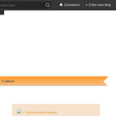
Connexion
+
Créer mon blog
Contact
~
Cricri les petites douceurs