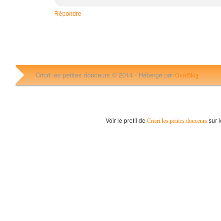
Répondre
Cricri les petites douceurs © 2014 -
Hébergé par
OverBlog
Voir le profil de
sur l
Cricri les petites douceurs