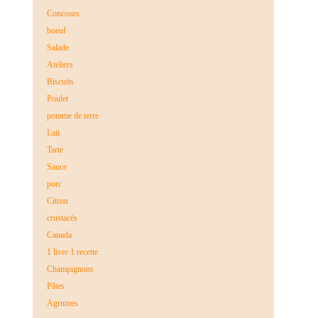
Concours
boeuf
Salade
Ateliers
Biscuits
Poulet
pomme de terre
Lait
Tarte
Sauce
porc
Citron
crustacés
Canada
1 livre 1 recette
Champignons
Pâtes
Agrumes