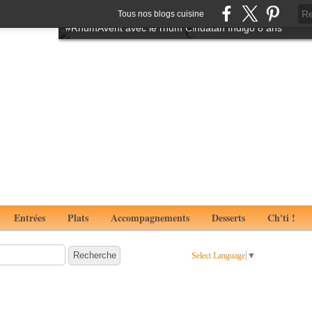
Tartare de boeuf à l'italienne aux notes de truffes
Tous nos blogs cuisine
#RhumAvent avec le rhum Cihuatan Indigo 8 ans
Entrées
Plats
Accompagnements
Desserts
Ch'ti !
Select Language
▼