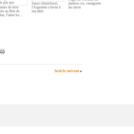
Sauce chimichurri,
jambon cru, vinaigrette
mes de terre
l'Argentine s'invite à
au citron
cies au Brie de
ma table
un, J'aime les...
Article suivant
»