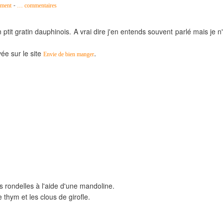
-
ment
…
commentaires
ptit gratin dauphinois. A vrai dire j'en entends souvent parlé mais je n
ée sur le site
.
Envie de bien manger
s rondelles à l'aide d'une mandoline.
le thym et les clous de girofle.