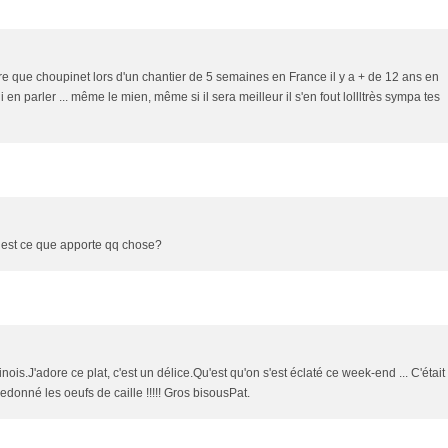
 dire que choupinet lors d'un chantier de 5 semaines en France il y a + de 12 ans en
parler ... même le mien, même si il sera meilleur il s'en fout lollltrès sympa tes
e, est ce que apporte qq chose?
nois.J'adore ce plat, c'est un délice.Qu'est qu'on s'est éclaté ce week-end ... C'était
i redonné les oeufs de caille !!!!! Gros bisousPat.