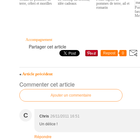
terre, céleri et morilles
idée cadeaux
pommes de terre, ail et
romarin
Pom
far
Mel
Accompagnement
Partager cet article
Repost
0
«
Article précédent
Commenter cet article
Ajouter un commentaire
C
Chris
26/11/2011 16:51
Un délice !
Répondre