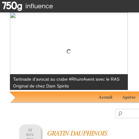
Cocktail Noël Blanc #RhumAvent avec le Rhum Aluna
Coconut
Accueil
Apéros
23
GRATIN DAUPHINOIS
NOV.