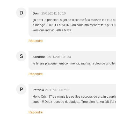
D
Domi
25/11/2011 10:10
ça c'est le principal sujet de discorde à la maison loll faut
a mangé TOUS LES SOIRS du coup maintenant faut plus lui en 
versions individuelles bizzz
Répondre
S
sandrine
25/11/2011 08:33
je le fais pratiquement comme toi, sauf sans clou de girofl
Répondre
P
Patricia
25/11/2011 07:56
Hello Cricri !Très mimis tes petites cocottes de gratin dauphi
super !!! Deux jours de rigolades... Trop bien !!... Au fait, j'a
Répondre