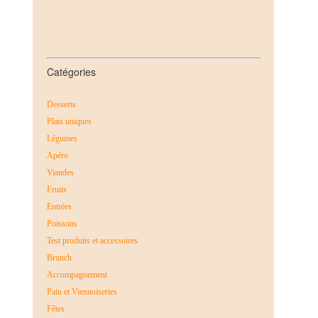
Catégories
Desserts
Plats uniques
Légumes
Apéro
Viandes
Fruits
Entrées
Poissons
Test produits et accessoires
Brunch
Accompagnement
Pain et Viennoiseries
Fêtes