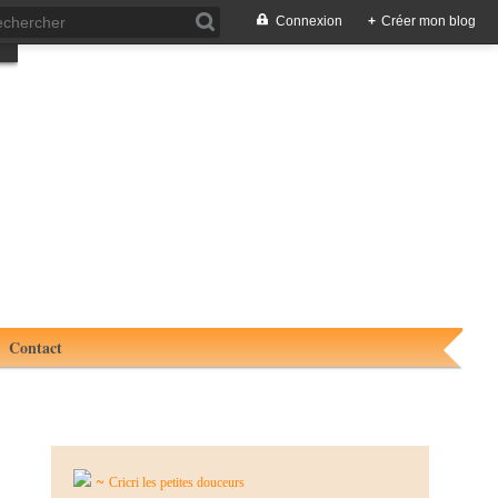
Connexion
+
Créer mon blog
Contact
~
Cricri les petites douceurs