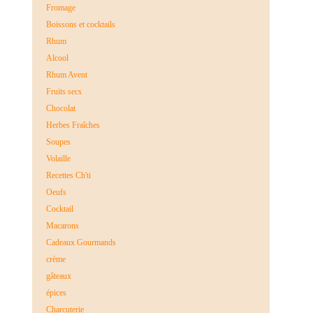
Fromage
Boissons et cocktails
Rhum
Alcool
Rhum Avent
Fruits secs
Chocolat
Herbes Fraîches
Soupes
Volaille
Recettes Ch'ti
Oeufs
Cocktail
Macarons
Cadeaux Gourmands
crème
gâteaux
épices
Charcuterie