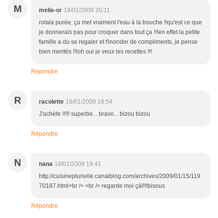
M
melie-or
18/01/2009 20:11
rolala purée, ça met vraiment l'eau à la bouche !!qu'est ce que
je donnerais pas pour croquer dans tout ça !!!en effet la petite
famille a du se regaler et t'inonder de compliments, je pense
bien merités !!!oh oui je veux les recettes !!!
Répondre
R
racolette
18/01/2009 19:54
J'achète !!!!! superbe... bravo... bizou bizou
Répondre
N
nana
18/01/2009 19:41
http://cuisineplurielle.canalblog.com/archives/2009/01/15/119
70187.html<br /> <br /> regarde moi çà!!!!bisous
Répondre