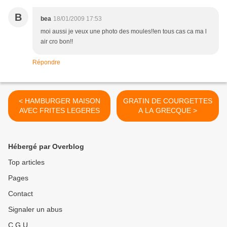
B
bea
18/01/2009 17:53
moi aussi je veux une photo des moules!!en tous cas ca ma l
air cro bon!!
Répondre
< HAMBURGER MAISON
GRATIN DE COURGETTES
AVEC FRITES LEGERES
A LA GRECQUE >
Hébergé par Overblog
Top articles
Pages
Contact
Signaler un abus
C.G.U.