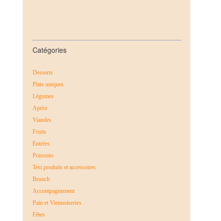
Catégories
Desserts
Plats uniques
Légumes
Apéro
Viandes
Fruits
Entrées
Poissons
Test produits et accessoires
Brunch
Accompagnement
Pain et Viennoiseries
Fêtes