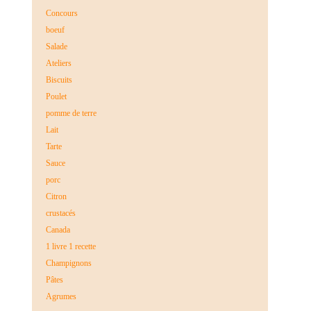
Concours
boeuf
Salade
Ateliers
Biscuits
Poulet
pomme de terre
Lait
Tarte
Sauce
porc
Citron
crustacés
Canada
1 livre 1 recette
Champignons
Pâtes
Agrumes