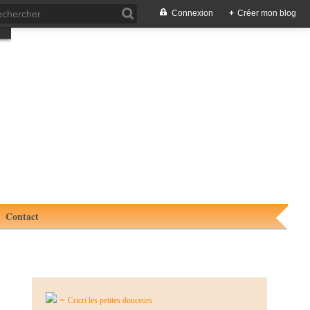
Connexion
+
Créer mon blog
Contact
~
Cricri les petites douceurs