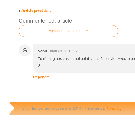
«
Article précédent
Commenter cet article
Ajouter un commentaire
S
Sonia
30/06/2016 18:39
Tu n' imagines pas à quel point ça me fait envie!! Avec le b
;)
Répondre
Cricri les petites douceurs © 2014 -
Hébergé par
OverBlog