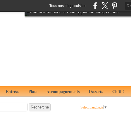
Tartare de boeuf à l'italienne aux notes de truffes
Tous nos blogs cuisine
#RhumAvent avec le rhum Cihuatan Indigo 8 ans
Entrées
Plats
Accompagnements
Desserts
Ch'ti !
Select Language
▼