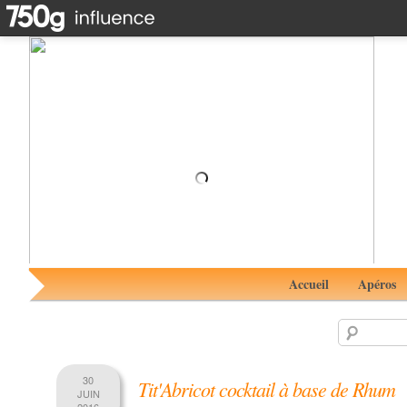
Crèmes brûlées au lait coco et citron vert #RhumAvent
avec Rhum Vieux Kong 12 ans
Accueil
Apéros
30
Tit'Abricot cocktail à base de Rhum
JUIN