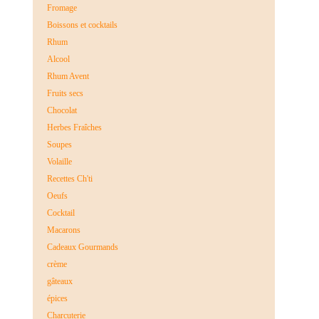
Fromage
Boissons et cocktails
Rhum
Alcool
Rhum Avent
Fruits secs
Chocolat
Herbes Fraîches
Soupes
Volaille
Recettes Ch'ti
Oeufs
Cocktail
Macarons
Cadeaux Gourmands
crème
gâteaux
épices
Charcuterie