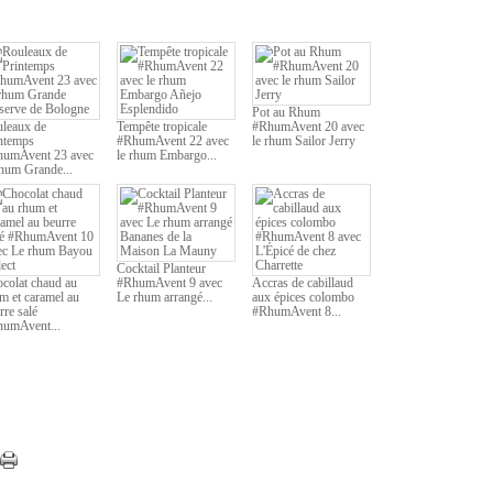
Pot au Rhum
leaux de
Tempête tropicale
#RhumAvent 20 avec
ntemps
#RhumAvent 22 avec
le rhum Sailor Jerry
umAvent 23 avec
le rhum Embargo...
rhum Grande...
Cocktail Planteur
colat chaud au
#RhumAvent 9 avec
Accras de cabillaud
m et caramel au
Le rhum arrangé...
aux épices colombo
rre salé
#RhumAvent 8...
umAvent...