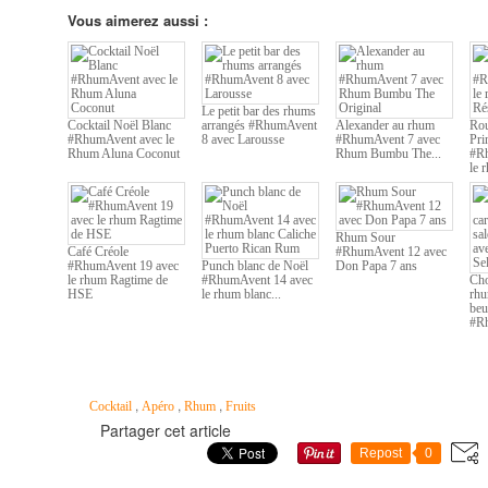
Vous aimerez aussi :
Le petit bar des rhums
Cocktail Noël Blanc
arrangés #RhumAvent
Alexander au rhum
Rou
#RhumAvent avec le
8 avec Larousse
#RhumAvent 7 avec
Pri
Rhum Aluna Coconut
Rhum Bumbu The...
#Rh
le 
Rhum Sour
Café Créole
#RhumAvent 12 avec
#RhumAvent 19 avec
Punch blanc de Noël
Don Papa 7 ans
le rhum Ragtime de
#RhumAvent 14 avec
Cho
HSE
le rhum blanc...
rhu
beu
#Rh
,
,
,
Cocktail
Apéro
Rhum
Fruits
Partager cet article
Repost
0