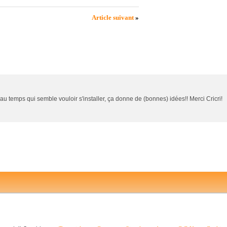
Article suivant
»
eau temps qui semble vouloir s'installer, ça donne de (bonnes) idées!! Merci Cricri!