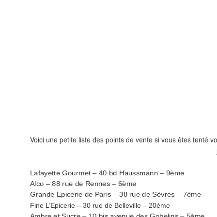
Voici une petite liste des points de vente si vous êtes tenté 
Lafayette Gourmet – 40 bd Haussmann – 9ème
Alco – 88 rue de Rennes – 6ème
Grande Epicerie de Paris – 38 rue de Sèvres – 7ème
Fine L’Epicerie
– 30 rue de Belleville – 20
ème
Ambre et Sucre – 10 bis avenue des Gobelins – 5ème