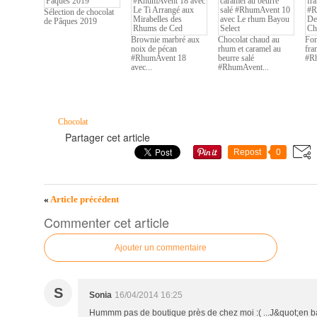
Sélection de chocolat
de Pâques 2019
Brownie marbré aux
Chocolat chaud au
Fon
noix de pécan
rhum et caramel au
fra
#RhumAvent 18
beurre salé
#Rh
avec...
#RhumAvent...
Chocolat
Partager cet article
Repost
0
«
Article précédent
Commenter cet article
Ajouter un commentaire
S
Sonia
16/04/2014 16:25
Hummm pas de boutique près de chez moi :( ...J&quot;en bave!!