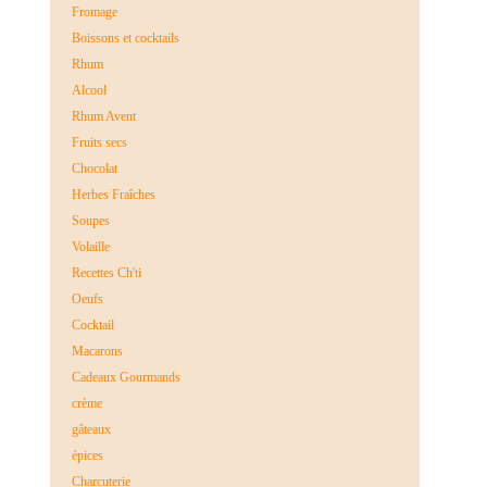
Fromage
Boissons et cocktails
Rhum
Alcool
Rhum Avent
Fruits secs
Chocolat
Herbes Fraîches
Soupes
Volaille
Recettes Ch'ti
Oeufs
Cocktail
Macarons
Cadeaux Gourmands
crème
gâteaux
épices
Charcuterie