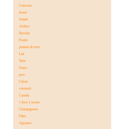
Concours
boeuf
Salade
Ateliers
Biscuits
Poulet
pomme de terre
Lait
Tarte
Sauce
porc
Citron
crustacés
Canada
1 livre 1 recette
Champignons
Pâtes
Agrumes