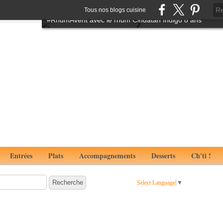
Tartare de boeuf à l'italienne aux notes de truffes
Tous nos blogs cuisine
#RhumAvent avec le rhum Cihuatan Indigo 8 ans
Entrées
Plats
Accompagnements
Desserts
Ch'ti !
Select Language
▼