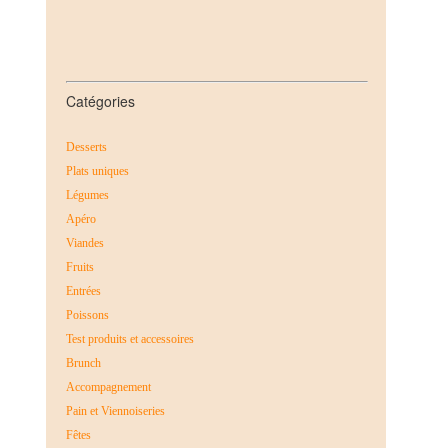
Catégories
Desserts
Plats uniques
Légumes
Apéro
Viandes
Fruits
Entrées
Poissons
Test produits et accessoires
Brunch
Accompagnement
Pain et Viennoiseries
Fêtes