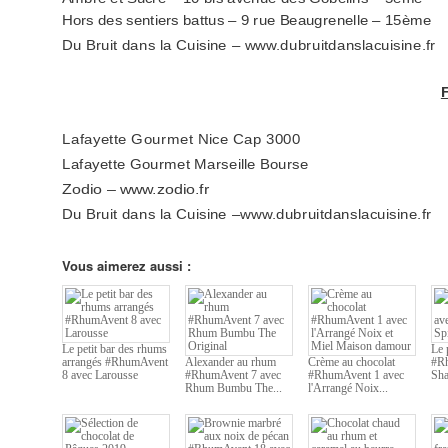
Hors des sentiers battus – 9 rue Beaugrenelle – 15ème
Du Bruit dans la Cuisine – www.dubruitdanslacuisine.fr
Lafayette Gourmet Nice Cap 3000
Lafayette Gourmet Marseille Bourse
Zodio –
www.zodio.fr
Du Bruit dans la Cuisine –www.dubruitdanslacuisine.fr
Vous aimerez aussi :
Le petit bar des rhums
Le 
arrangés #RhumAvent
Alexander au rhum
Crème au chocolat
#R
8 avec Larousse
#RhumAvent 7 avec
#RhumAvent 1 avec
Sha
Rhum Bumbu The...
l'Arrangé Noix...