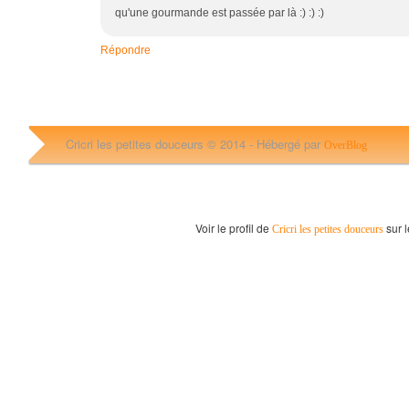
qu'une gourmande est passée par là :) :) :)
Répondre
Cricri les petites douceurs © 2014 -
Hébergé par
OverBlog
Voir le profil de
sur l
Cricri les petites douceurs