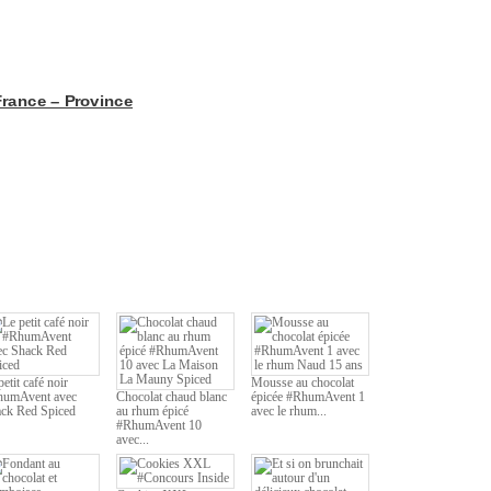
France – Province
petit café noir
Mousse au chocolat
humAvent avec
Chocolat chaud blanc
épicée #RhumAvent 1
ck Red Spiced
au rhum épicé
avec le rhum...
#RhumAvent 10
avec...