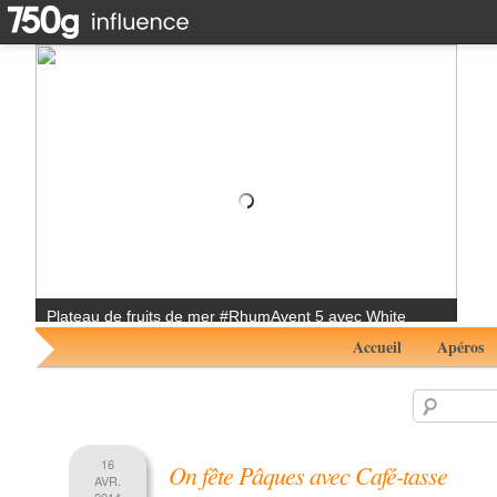
Smile Juicy #RhumAvent 3 avec Don Papa Masskara
Accueil
Apéros
16
On fête Pâques avec Café-tasse
AVR.