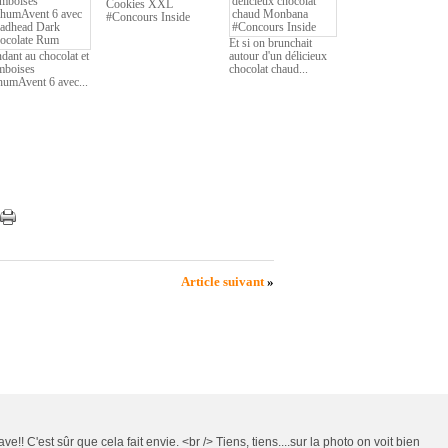
Cookies XXL
#Concours Inside
Et si on brunchait
dant au chocolat et
autour d'un délicieux
mboises
chocolat chaud...
umAvent 6 avec...
Article suivant
»
 C'est sûr que cela fait envie. <br /> Tiens, tiens....sur la photo on voit bien