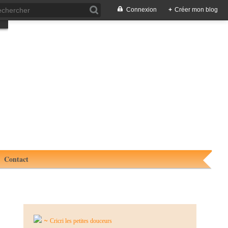
Connexion
+
Créer mon blog
Contact
~
Cricri les petites douceurs