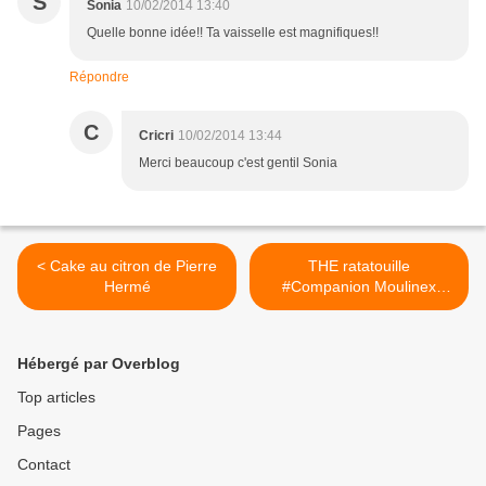
S
Sonia
10/02/2014 13:40
Quelle bonne idée!! Ta vaisselle est magnifiques!!
Répondre
C
Cricri
10/02/2014 13:44
Merci beaucoup c'est gentil Sonia
< Cake au citron de Pierre
THE ratatouille
Hermé
#Companion Moulinex
épisode 3 >
Hébergé par Overblog
Top articles
Pages
Contact