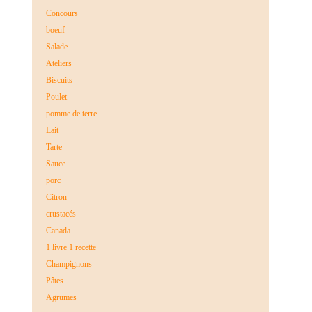
Concours
boeuf
Salade
Ateliers
Biscuits
Poulet
pomme de terre
Lait
Tarte
Sauce
porc
Citron
crustacés
Canada
1 livre 1 recette
Champignons
Pâtes
Agrumes