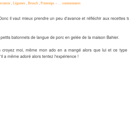
,
,
,
-
rcuterie
Légumes
Brunch
Printemps
…
commentaires
e. Donc il vaut mieux prendre un peu d'avance et réfléchir aux recettes t
 petits batonnets de langue de porc en gelée de la maison Bahier.
'un croyez moi, même mon ado en a mangé alors que lui et ce type
'il a même adoré alors tentez l'expérience !