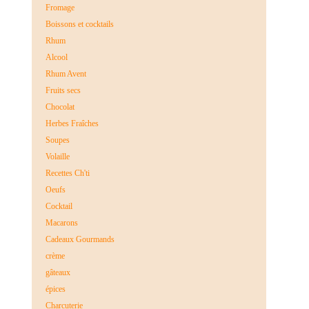
Fromage
Boissons et cocktails
Rhum
Alcool
Rhum Avent
Fruits secs
Chocolat
Herbes Fraîches
Soupes
Volaille
Recettes Ch'ti
Oeufs
Cocktail
Macarons
Cadeaux Gourmands
crème
gâteaux
épices
Charcuterie