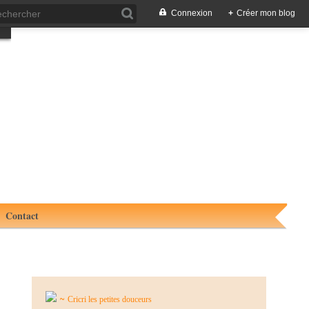
Connexion
+
Créer mon blog
Contact
~
Cricri les petites douceurs