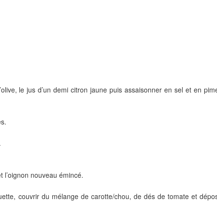
d’olive, le jus d’un demi citron jaune puis assaisonner en sel et en pim
s.
.
et l’oignon nouveau émincé.
uette, couvrir du mélange de carotte/chou, de dés de tomate et dépo