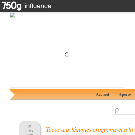
Poulet Thaï
Accueil
Apéros
30
Tacos aux légumes croquants et à la 
JUIN