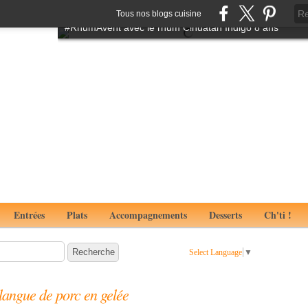
Tartare de boeuf à l'italienne aux notes de truffes
Tous nos blogs cuisine
#RhumAvent avec le rhum Cihuatan Indigo 8 ans
Entrées
Plats
Accompagnements
Desserts
Ch'ti !
Select Language
▼
langue de porc en gelée