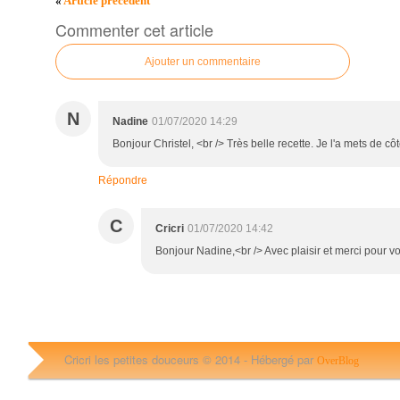
«
Article précédent
Commenter cet article
Ajouter un commentaire
N
Nadine
01/07/2020 14:29
Bonjour Christel, <br /> Très belle recette. Je l'a mets de côté
Répondre
C
Cricri
01/07/2020 14:42
Bonjour Nadine,<br /> Avec plaisir et merci pour vo
Cricri les petites douceurs © 2014 -
Hébergé par
OverBlog