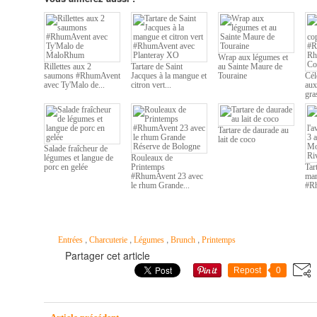
Wrap aux légumes et
Rillettes aux 2
Tartare de Saint
au Sainte Maure de
saumons #RhumAvent
Jacques à la mangue et
Touraine
Cél
avec Ty'Malo de...
citron vert...
aux
gra
Tartare de daurade au
lait de coco
Salade fraîcheur de
légumes et langue de
Rouleaux de
porc en gelée
Printemps
Tar
#RhumAvent 23 avec
man
le rhum Grande...
#Rh
,
,
,
,
Entrées
Charcuterie
Légumes
Brunch
Printemps
Partager cet article
Repost
0