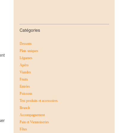
Catégories
Desserts
Plats uniques
ent
Légumes
Apéro
Viandes
Fruits
Entrées
Poissons
Test produits et accessoires
Brunch
Accompagnement
ser
Pain et Viennoiseries
Fêtes