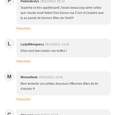
P
Palaisdeslys
26/12/2011 20:12
Superbe et très appétissant! J'avais beaucoup aimé celles
que claude avait faites! Des bisous ma Cricri et j'espère que
tu as passé de bonnes fêtes de Noël!!!
Répondre
L
LadyMilonguera
26/12/2011 13:10
Elles sont bien belles ces truffes !
Répondre
M
Mistouflette
26/12/2011 10:02
Bien tentante ces petites douceurs !!!Bonnes fêtes de fin
d'année !!!
Répondre
C