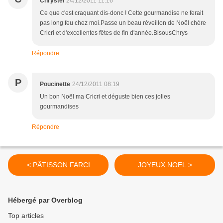
Chrystel
24/12/2011 11:16
Ce que c'est craquant dis-donc ! Cette gourmandise ne ferait
pas long feu chez moi.Passe un beau réveillon de Noël chère
Cricri et d'excellentes fêtes de fin d'année.BisousChrys
Répondre
P
Poucinette
24/12/2011 08:19
Un bon Noël ma Cricri et déguste bien ces jolies
gourmandises
Répondre
< PÂTISSON FARCI
JOYEUX NOEL >
Hébergé par Overblog
Top articles