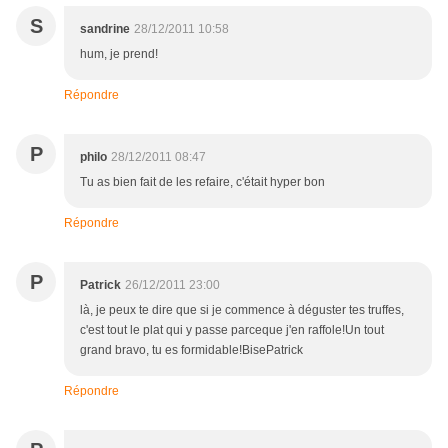
S
sandrine
28/12/2011 10:58
hum, je prend!
Répondre
P
philo
28/12/2011 08:47
Tu as bien fait de les refaire, c'était hyper bon
Répondre
P
Patrick
26/12/2011 23:00
là, je peux te dire que si je commence à déguster tes truffes,
c'est tout le plat qui y passe parceque j'en raffole!Un tout
grand bravo, tu es formidable!BisePatrick
Répondre