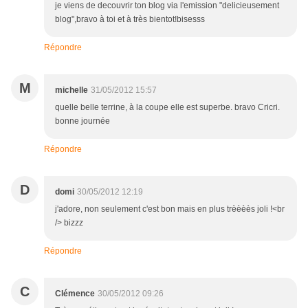
je viens de decouvrir ton blog via l'emission "delicieusement
blog",bravo à toi et à très bientot!bisesss
Répondre
M
michelle
31/05/2012 15:57
quelle belle terrine, à la coupe elle est superbe. bravo Cricri.
bonne journée
Répondre
D
domi
30/05/2012 12:19
j'adore, non seulement c'est bon mais en plus trèèèès joli !<br
/> bizzz
Répondre
C
Clémence
30/05/2012 09:26