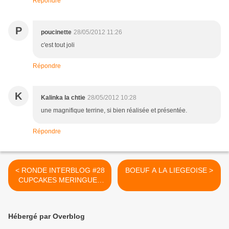
Répondre
P
poucinette
28/05/2012 11:26
c'est tout joli
Répondre
K
Kalinka la chtie
28/05/2012 10:28
une magnifique terrine, si bien réalisée et présentée.
Répondre
< RONDE INTERBLOG #28
BOEUF A LA LIEGEOISE >
CUPCAKES MERINGUES
AU CITRON
Hébergé par Overblog