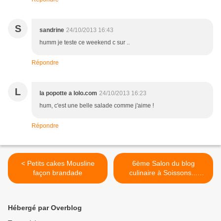
S
sandrine
24/10/2013 16:43
humm je teste ce weekend c sur ..
Répondre
L
la popotte a lolo.com
24/10/2013 16:23
hum, c'est une belle salade comme j'aime !
Répondre
< Petits cakes Mousline
6ème Salon du blog
façon brandade
culinaire à Soissons...
Venez nombreux >
Hébergé par Overblog