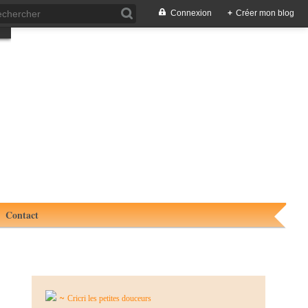
Connexion
+
Créer mon blog
Contact
~
Cricri les petites douceurs