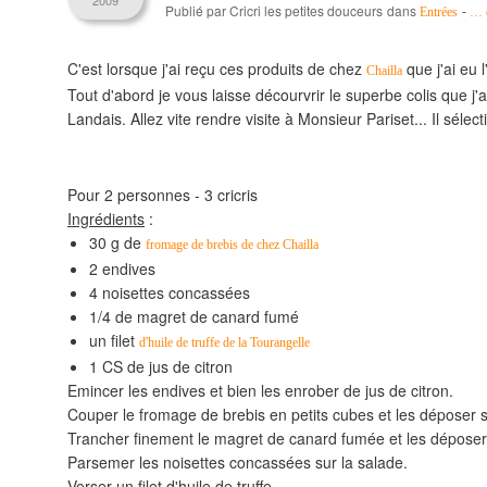
2009
Publié par Cricri les petites douceurs
dans
-
Entrées
…
C'est lorsque j'ai reçu ces produits de chez
que j'ai eu 
Chailla
Tout d'abord je vous laisse décourvrir le superbe colis que j'
Landais. Allez vite rendre visite à Monsieur Pariset... Il séle
Pour 2 personnes - 3 cricris
Ingrédients
:
30 g de
fromage de brebis de chez Chailla
2 endives
4 noisettes concassées
1/4 de magret de canard fumé
un filet
d'huile de truffe de la Tourangelle
1 CS de jus de citron
Emincer les endives et bien les enrober de jus de citron.
Couper le fromage de brebis en petits cubes et les déposer 
Trancher finement le magret de canard fumée et les déposer
Parsemer les noisettes concassées sur la salade.
Verser un filet d'huile de truffe.