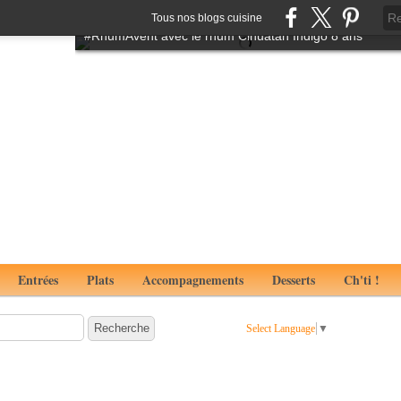
Tartare de boeuf à l'italienne aux notes de truffes
Tous nos blogs cuisine
#RhumAvent avec le rhum Cihuatan Indigo 8 ans
Entrées
Plats
Accompagnements
Desserts
Ch'ti !
Select Language
▼