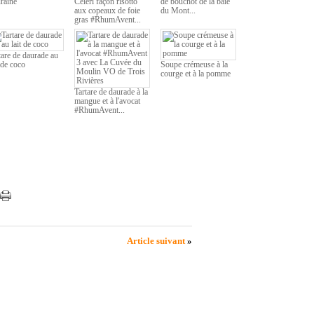
raine
Céleri façon risotto
de bouchot de la baie
aux copeaux de foie
du Mont...
gras #RhumAvent...
tare de daurade au
t de coco
Soupe crémeuse à la
courge et à la pomme
Tartare de daurade à la
mangue et à l'avocat
#RhumAvent...
Article suivant
»