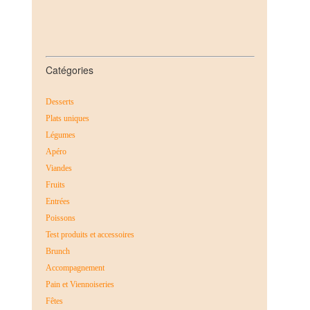
Catégories
Desserts
Plats uniques
Légumes
Apéro
Viandes
Fruits
Entrées
Poissons
Test produits et accessoires
Brunch
Accompagnement
Pain et Viennoiseries
Fêtes