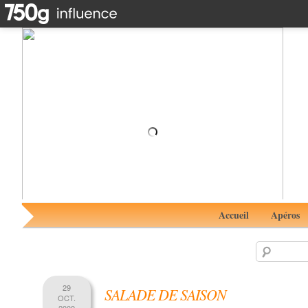
Cocktail Noël Blanc #RhumAvent avec le Rhum Aluna
Coconut
Accueil
Apéros
29
SALADE DE SAISON
OCT.