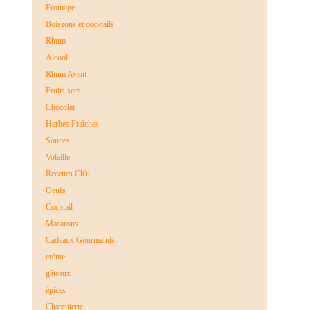
Fromage
Boissons et cocktails
Rhum
Alcool
Rhum Avent
Fruits secs
Chocolat
Herbes Fraîches
Soupes
Volaille
Recettes Ch'ti
Oeufs
Cocktail
Macarons
Cadeaux Gourmands
crème
gâteaux
épices
Charcuterie