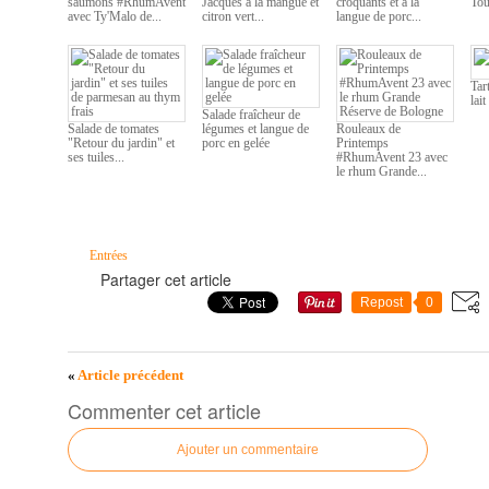
saumons #RhumAvent
Jacques à la mangue et
croquants et à la
Tou
avec Ty'Malo de...
citron vert...
langue de porc...
Tar
lai
Salade fraîcheur de
Salade de tomates
légumes et langue de
Rouleaux de
"Retour du jardin" et
porc en gelée
Printemps
ses tuiles...
#RhumAvent 23 avec
le rhum Grande...
Entrées
Partager cet article
Repost
0
«
Article précédent
Commenter cet article
Ajouter un commentaire