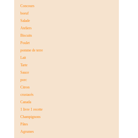
Concours
boeuf
Salade
Ateliers
Biscuits
Poulet
pomme de terre
Lait
Tarte
Sauce
porc
Citron
crustacés
Canada
1 livre 1 recette
Champignons
Pâtes
Agrumes