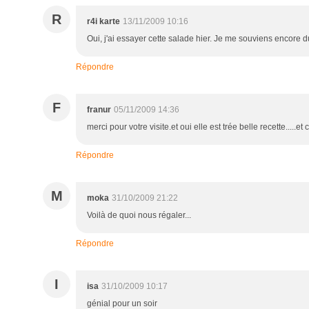
R
r4i karte
13/11/2009 10:16
Oui, j'ai essayer cette salade hier. Je me souviens encore du
Répondre
F
franur
05/11/2009 14:36
merci pour votre visite.et oui elle est trée belle recette.....et c
Répondre
M
moka
31/10/2009 21:22
Voilà de quoi nous régaler...
Répondre
I
isa
31/10/2009 10:17
génial pour un soir