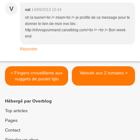
V
val
14/09/2013 10:43
oh la tuerie!<br /> miam<br /> je profite de ce message pour te
donner le lien de mon nvo blo :
http://rdvvsgourmand.canalblog.com/<br /> <br /> Bon week
end
Répondre
< Fingers croustillants aux
Velouté aux 2 tomates >
nuggets de poulet Iglo
Hébergé par Overblog
Top articles
Pages
Contact
Signaler un abus