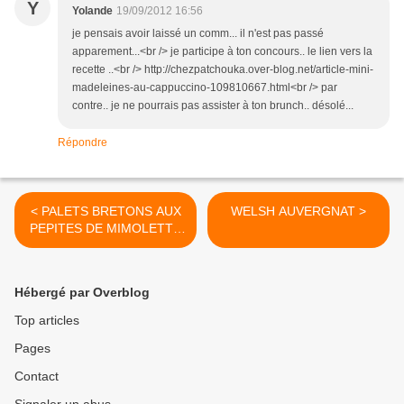
Y
Yolande
19/09/2012 16:56
je pensais avoir laissé un comm... il n'est pas passé
apparement...<br /> je participe à ton concours.. le lien vers la
recette ..<br /> http://chezpatchouka.over-blog.net/article-mini-
madeleines-au-cappuccino-109810667.html<br /> par
contre.. je ne pourrais pas assister à ton brunch.. désolé...
Répondre
< PALETS BRETONS AUX
WELSH AUVERGNAT >
PEPITES DE MIMOLETTE
ISIGNY
Hébergé par Overblog
Top articles
Pages
Contact