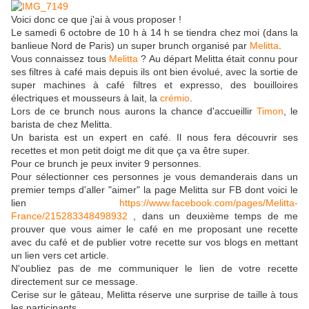
Voici donc ce que j'ai à vous proposer !
Le samedi 6 octobre de 10 h à 14 h se tiendra chez moi (dans la
banlieue Nord de Paris) un super brunch organisé par
Melitta
.
Vous connaissez tous
Melitta
? Au départ Melitta était connu pour
ses filtres à café mais depuis ils ont bien évolué, avec la sortie de
super machines à café filtres et expresso, des bouilloires
électriques et mousseurs à lait, la
crémio
.
Lors de ce brunch nous aurons la chance d'accueillir
Timon
, le
barista de chez Melitta.
Un barista est un expert en café. Il nous fera découvrir ses
recettes et mon petit doigt me dit que ça va être super.
Pour ce brunch je peux inviter 9 personnes.
Pour sélectionner ces personnes je vous demanderais dans un
premier temps d'aller "aimer" la page Melitta sur FB dont voici le
lien
https://www.facebook.com/pages/Melitta-
France/215283348498932
, dans un deuxième temps de me
prouver que vous aimer le café en me proposant une recette
avec du café et de publier votre recette sur vos blogs en mettant
un lien vers cet article.
N'oubliez pas de me communiquer le lien de votre recette
directement sur ce message.
Cerise sur le gâteau, Melitta réserve une surprise de taille à tous
les participants.