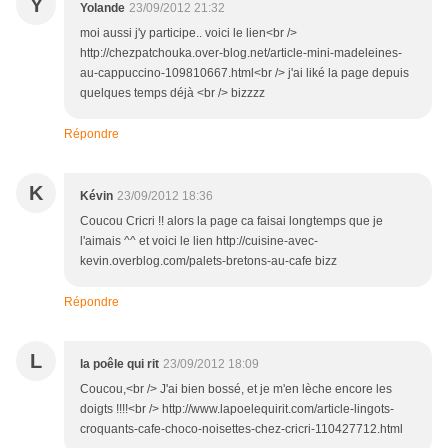
Y
Yolande
23/09/2012 21:32
moi aussi j'y participe.. voici le lien<br />
http://chezpatchouka.over-blog.net/article-mini-madeleines-
au-cappuccino-109810667.html<br /> j'ai liké la page depuis
quelques temps déjà <br /> bizzzz
Répondre
K
Kévin
23/09/2012 18:36
Coucou Cricri !! alors la page ca faisai longtemps que je
l'aimais ^^ et voici le lien http://cuisine-avec-
kevin.overblog.com/palets-bretons-au-cafe bizz
Répondre
L
la poêle qui rit
23/09/2012 18:09
Coucou,<br /> J'ai bien bossé, et je m'en lèche encore les
doigts !!!!<br /> http://www.lapoelequirit.com/article-lingots-
croquants-cafe-choco-noisettes-chez-cricri-110427712.html