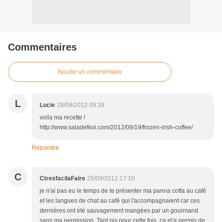
Commentaires
Ajouter un commentaire
L
Lucie
28/09/2012 09:39
voila ma recette !
http://www.saladetkoi.com/2012/09/19/frozen-irish-coffee/
Répondre
C
CtresfacilaFaire
25/09/2012 17:10
je n'ai pas eu le temps de te présenter ma panna cotta au café
et les langues de chat au café qui l'accompagnaient car ces
dernières ont été sauvagement mangées par un gourmand
sans ma permission. Tant pis pour cette fois, ça m'a permis de