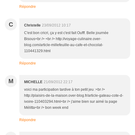
Répondre
C
Christelle
23/09/2012 10:17
C'est bon cricri, ça y est c'est fait Oufff. Belle journée
Bisous<br /> <br /> http://voyage-culinaire.over-
blog.com/article-millefeuille-au-cafe-et-chocolat-
110441329.html
Répondre
M
MICHELLE
21/09/2012 22:17
voici ma participation tardive à ton petit jeu :<br />
http://plaisirs-de-la-maison.over-blog.fr/article-gateau-cote-d-
ivoire-110403294.html<br /> j'aime bien sur aimé la page
Mélitta<br /> bon week end
Répondre