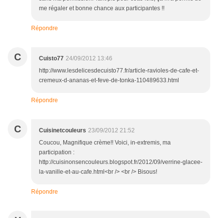
me régaler et bonne chance aux participantes !!
Répondre
C
Cuisto77
24/09/2012 13:46
http://www.lesdelicesdecuisto77.fr/article-ravioles-de-cafe-et-
cremeux-d-ananas-et-feve-de-tonka-110489633.html
Répondre
C
Cuisinetcouleurs
23/09/2012 21:52
Coucou, Magnifique crème!! Voici, in-extremis, ma
participation :
http://cuisinonsencouleurs.blogspot.fr/2012/09/verrine-glacee-
la-vanille-et-au-cafe.html<br /> <br /> Bisous!
Répondre