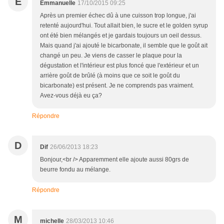
E
Emmanuelle
17/10/2015 09:25
Après un premier échec dû à une cuisson trop longue, j'ai
retenté aujourd'hui. Tout allait bien, le sucre et le golden syrup
ont été bien mélangés et je gardais toujours un oeil dessus.
Mais quand j'ai ajouté le bicarbonate, il semble que le goût ait
changé un peu. Je viens de casser le plaque pour la
dégustation et l'intérieur est plus foncé que l'extérieur et un
arrière goût de brûlé (à moins que ce soit le goût du
bicarbonate) est présent. Je ne comprends pas vraiment.
Avez-vous déjà eu ça?
Répondre
D
Dif
26/06/2013 18:23
Bonjour,<br /> Apparemment elle ajoute aussi 80grs de
beurre fondu au mélange.
Répondre
M
michelle
28/03/2013 10:46