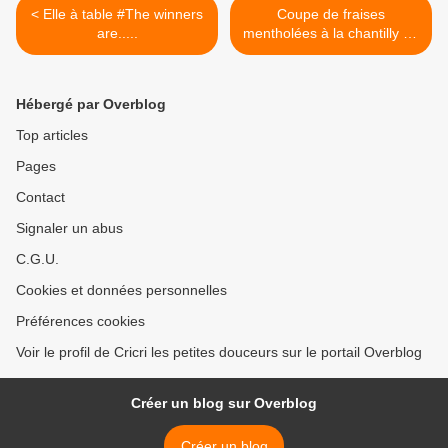
< Elle à table #The winners
Coupe de fraises
are.....
mentholées à la chantilly de
fraises >
Hébergé par Overblog
Top articles
Pages
Contact
Signaler un abus
C.G.U.
Cookies et données personnelles
Préférences cookies
Voir le profil de Cricri les petites douceurs sur le portail Overblog
Créer un blog sur Overblog
Créer un blog