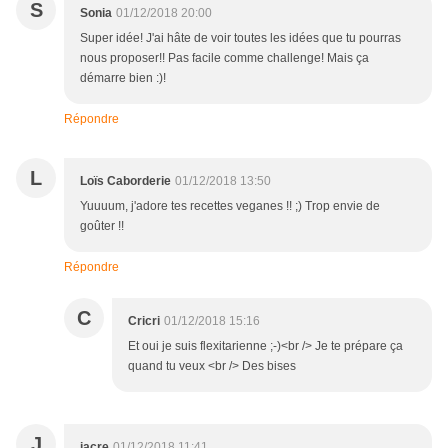
S
Sonia
01/12/2018 20:00
Super idée! J'ai hâte de voir toutes les idées que tu pourras
nous proposer!! Pas facile comme challenge! Mais ça
démarre bien :)!
Répondre
L
Loïs Caborderie
01/12/2018 13:50
Yuuuum, j'adore tes recettes veganes !! ;) Trop envie de
goûter !!
Répondre
C
Cricri
01/12/2018 15:16
Et oui je suis flexitarienne ;-)<br /> Je te prépare ça
quand tu veux <br /> Des bises
J
jacre
01/12/2018 11:41