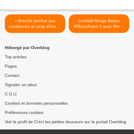
< Brioche perdue aux
Cocktail Rouge Baiser
cranberries et sirop d'érable
#RhumAvent 2 avec Mix et
cuisson au four avec Le
Cocktail de Charrette >
Creuset #Concours Inside
Hébergé par Overblog
Top articles
Pages
Contact
Signaler un abus
C.G.U.
Cookies et données personnelles
Préférences cookies
Voir le profil de Cricri les petites douceurs sur le portail Overblog