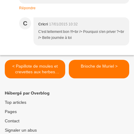
Répondre
C
Cricri
17/01/2015 10:32
C'est tellement bon !!!<br /> Pourquoi s'en priver ?<br
/> Belle journée à toi
< Papillote de moules et
Brioche de Muriel >
crevettes aux herbes
fraîches #Sac Cuisson 2 en
1 Albal
Hébergé par Overblog
Top articles
Pages
Contact
Signaler un abus