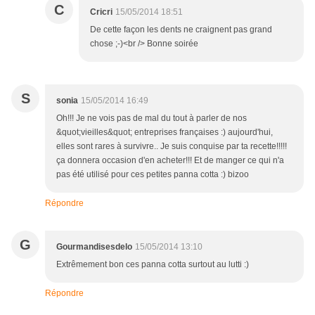
C
Cricri
15/05/2014 18:51
De cette façon les dents ne craignent pas grand
chose ;-)<br /> Bonne soirée
S
sonia
15/05/2014 16:49
Oh!!! Je ne vois pas de mal du tout à parler de nos
&quot;vieilles&quot; entreprises françaises :) aujourd'hui,
elles sont rares à survivre.. Je suis conquise par ta recette!!!!!
ça donnera occasion d'en acheter!!! Et de manger ce qui n'a
pas été utilisé pour ces petites panna cotta :) bizoo
Répondre
G
Gourmandisesdelo
15/05/2014 13:10
Extrêmement bon ces panna cotta surtout au lutti :)
Répondre