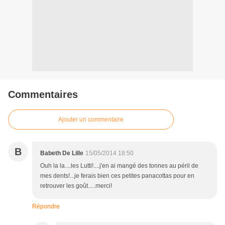
Commentaires
Ajouter un commentaire
B
Babeth De Lille
15/05/2014 18:50
Ouh la la....les Lutti!....j'en ai mangé des tonnes au péril de
mes dents!...je ferais bien ces petites panacottas pour en
retrouver les goût.....merci!
Répondre