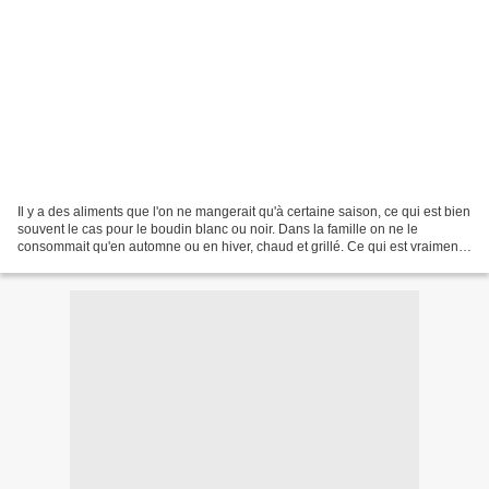
Il y a des aliments que l'on ne mangerait qu'à certaine saison, ce qui est bien
souvent le cas pour le boudin blanc ou noir. Dans la famille on ne le
consommait qu'en automne ou en hiver, chaud et grillé. Ce qui est vraiment
dommage car servi froid en...