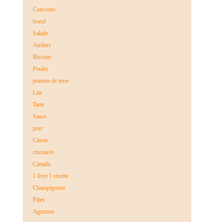
Concours
boeuf
Salade
Ateliers
Biscuits
Poulet
pomme de terre
Lait
Tarte
Sauce
porc
Citron
crustacés
Canada
1 livre 1 recette
Champignons
Pâtes
Agrumes