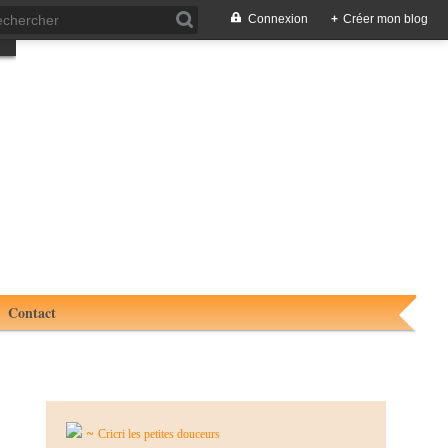
Connexion
+
Créer mon blog
Contact
~
Cricri les petites douceurs