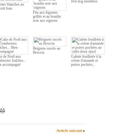
Hot dog moelleux
ettes blanches au
coli frais
Pita aux légumes
grillés et au boudin
noir aux oignons
Beignets sucrés au
Brocciu
e de Noël aux
Galette feuilletée à la
nberries fraîches...
crème d'amande et
n accompagné
poires pochées...
Article suivant
»