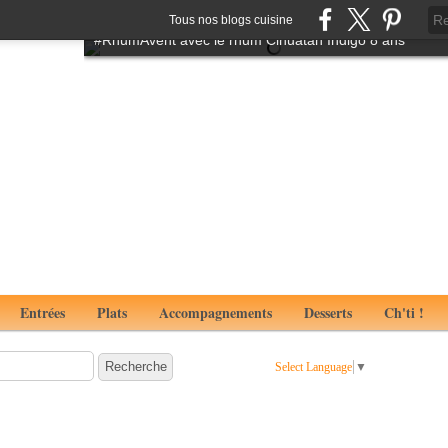
Tartare de boeuf à l'italienne aux notes de truffes
Tous nos blogs cuisine
#RhumAvent avec le rhum Cihuatan Indigo 8 ans
Entrées
Plats
Accompagnements
Desserts
Ch'ti !
Select Language
▼