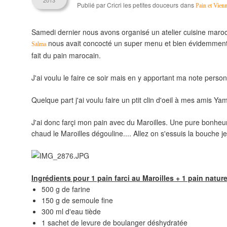
2013
Publié par Cricri les petites douceurs
dans
Pain et Vienn
Samedi dernier nous avons organisé un atelier cuisine maroc
nous avait concocté un super menu et bien évidemment
Salma
fait du pain marocain.
J'ai voulu le faire ce soir mais en y apportant ma note person
Quelque part j'ai voulu faire un ptit clin d'oeil à mes amis 
J'ai donc farçi mon pain avec du Maroilles. Une pure bonheur 
chaud le Maroilles dégouline.... Allez on s'essuis la bouche je
Ingrédients pour 1 pain farci au Maroilles + 1 pain natur
500 g de farine
150 g de semoule fine
300 ml d'eau tiède
1 sachet de levure de boulanger déshydratée