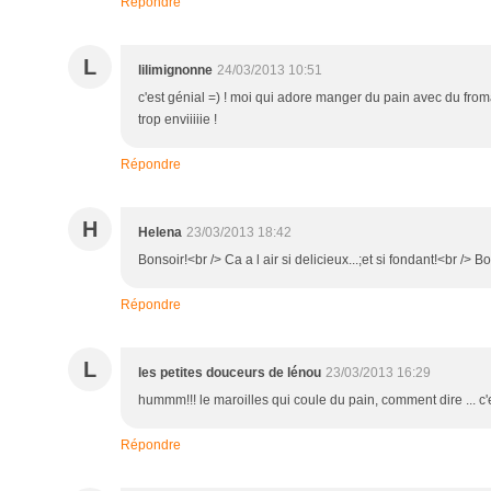
Répondre
L
lilimignonne
24/03/2013 10:51
c'est génial =) ! moi qui adore manger du pain avec du fromag
trop enviiiiie !
Répondre
H
Helena
23/03/2013 18:42
Bonsoir!<br /> Ca a l air si delicieux...;et si fondant!<br />
Répondre
L
les petites douceurs de lénou
23/03/2013 16:29
hummm!!! le maroilles qui coule du pain, comment dire ... c'es
Répondre