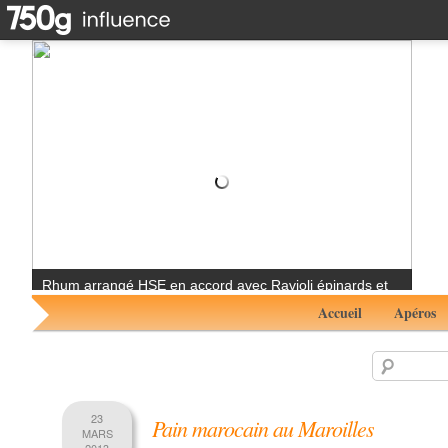
Saint Jacques snackées sur velouté de chou fleur au
gingembre #RhumAvent avec Gun's Bell
Accueil
Apéros
23
Pain marocain au Maroilles
MARS