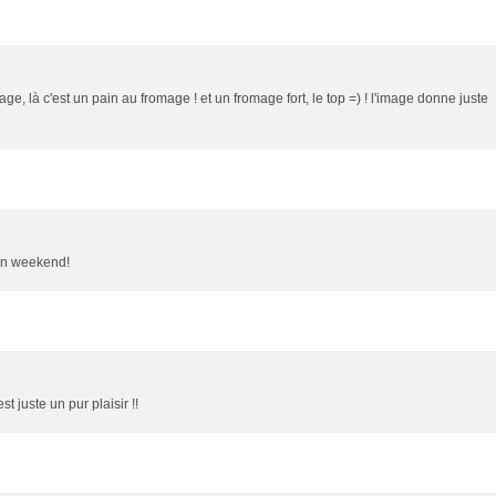
e, là c'est un pain au fromage ! et un fromage fort, le top =) ! l'image donne juste
 Bon weekend!
t juste un pur plaisir !!