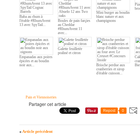
Piz
bro
Mini burger au boudin
Baba au rhum à
blanc nature et aux
l'érable #RhumAvent
Boules de pain farçies
champignons
13 avec SpyTail...
au Cheddar
#RhumAvent 11
avec...
Galette feuilletée
praliné et citron
Empanadas aux poires
Cak
épicées et au boudin
cra
noir aux...
Brioche perdue aux
Bie
cranberries et sirop
d'érable cuisson...
Pain et Viennoiseries
Partager cet article
Repost
0
«
Article précédent