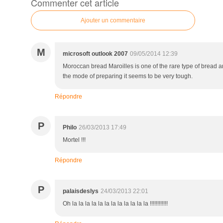
Commenter cet article
Ajouter un commentaire
M
microsoft outlook 2007
09/05/2014 12:39
Moroccan bread Maroilles is one of the rare type of bread and
the mode of preparing it seems to be very tough.
Répondre
P
Philo
26/03/2013 17:49
Mortel !!!
Répondre
P
palaisdeslys
24/03/2013 22:01
Oh la la la la la la la la la la la la !!!!!!!!!!!!