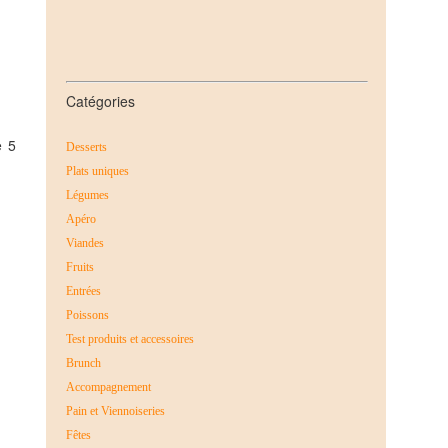
Catégories
e 5
Desserts
Plats uniques
Légumes
Apéro
Viandes
Fruits
Entrées
Poissons
Test produits et accessoires
Brunch
Accompagnement
Pain et Viennoiseries
Fêtes