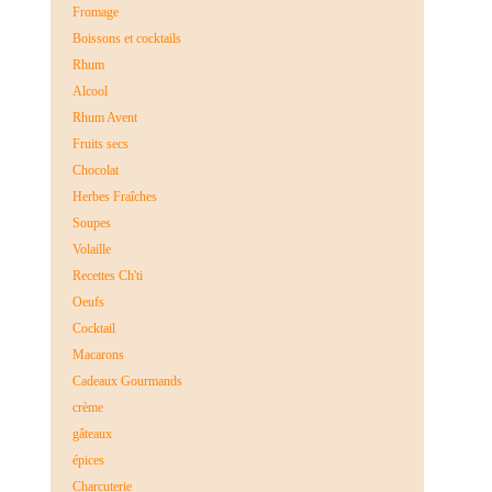
Fromage
Boissons et cocktails
Rhum
Alcool
Rhum Avent
Fruits secs
Chocolat
Herbes Fraîches
Soupes
Volaille
Recettes Ch'ti
Oeufs
Cocktail
Macarons
Cadeaux Gourmands
crème
gâteaux
épices
Charcuterie