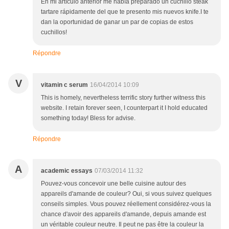
En mi artículo anterior me había preparado un cuchillo steak
tartare rápidamente del que te presento mis nuevos knife.I te
dan la oportunidad de ganar un par de copias de estos
cuchillos!
Répondre
V
vitamin c serum
16/04/2014 10:09
This is homely, nevertheless terrific story further witness this
website. I retain forever seen, I counterpart it I hold educated
something today! Bless for advise.
Répondre
A
academic essays
07/03/2014 11:32
Pouvez-vous concevoir une belle cuisine autour des
appareils d'amande de couleur? Oui, si vous suivez quelques
conseils simples. Vous pouvez réellement considérez-vous la
chance d'avoir des appareils d'amande, depuis amande est
un véritable couleur neutre. Il peut ne pas être la couleur la