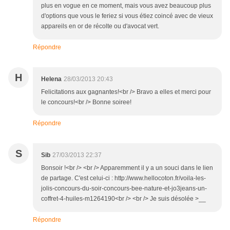
plus en vogue en ce moment, mais vous avez beaucoup plus
d'options que vous le feriez si vous étiez coincé avec de vieux
appareils en or de récolte ou d'avocat vert.
Répondre
H
Helena
28/03/2013 20:43
Felicitations aux gagnantes!<br /> Bravo a elles et merci pour
le concours!<br /> Bonne soiree!
Répondre
S
Sib
27/03/2013 22:37
Bonsoir !<br /> <br /> Apparemment il y a un souci dans le lien
de partage. C'est celui-ci : http://www.hellocoton.fr/voila-les-
jolis-concours-du-soir-concours-bee-nature-et-jo3jeans-un-
coffret-4-huiles-m1264190<br /> <br /> Je suis désolée >__
Répondre