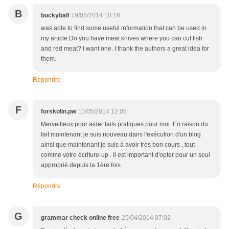
B
buckyball
19/05/2014 10:16
was able to find some useful information that can be used in
my article.Do you have meat knives where you can cut fish
and red meat? I want one. I thank the authors a great idea for
them.
Répondre
F
forskolin.pw
11/05/2014 12:05
Merveilleux pour aider faits pratiques pour moi. En raison du
fait maintenant je suis nouveau dans l'exécution d'un blog
ainsi que maintenant je suis à avoir très bon cours , tout
comme votre écriture-up . Il est important d'opter pour un seul
approprié depuis la 1ère fois .
Répondre
G
grammar check online free
25/04/2014 07:02