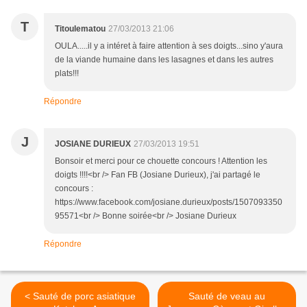
T
Titoulematou
27/03/2013 21:06
OULA.....il y a intéret à faire attention à ses doigts...sino y'aura
de la viande humaine dans les lasagnes et dans les autres
plats!!!
Répondre
J
JOSIANE DURIEUX
27/03/2013 19:51
Bonsoir et merci pour ce chouette concours ! Attention les
doigts !!!!<br /> Fan FB (Josiane Durieux), j'ai partagé le
concours :
https://www.facebook.com/josiane.durieux/posts/1507093350
95571<br /> Bonne soirée<br /> Josiane Durieux
Répondre
< Sauté de porc asiatique
Sauté de veau au