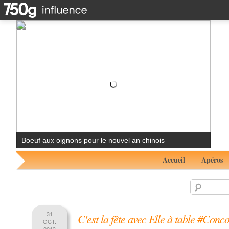
Boeuf aux oignons pour le nouvel an chinois
Accueil
Apéros
31
C'est la fête avec Elle à table #Conc
OCT.