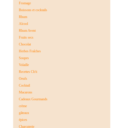
Fromage
Boissons et cocktails
Rhum
Alcool
Rhum Avent
Fruits secs
Chocolat
Herbes Fraîches
Soupes
Volaille
Recettes Ch'ti
Oeufs
Cocktail
Macarons
Cadeaux Gourmands
crème
gâteaux
épices
Charcuterie