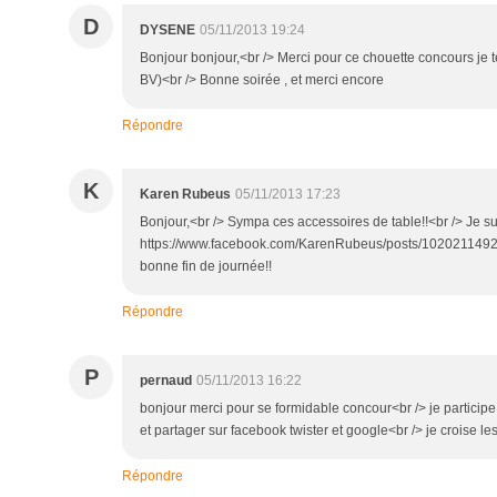
D
DYSENE
05/11/2013 19:24
Bonjour bonjour,<br /> Merci pour ce chouette concours je 
BV)<br /> Bonne soirée , et merci encore
Répondre
K
Karen Rubeus
05/11/2013 17:23
Bonjour,<br /> Sympa ces accessoires de table!!<br /> Je su
https://www.facebook.com/KarenRubeus/posts/102021149246
bonne fin de journée!!
Répondre
P
pernaud
05/11/2013 16:22
bonjour merci pour se formidable concour<br /> je particip
et partager sur facebook twister et google<br /> je croise les 
Répondre