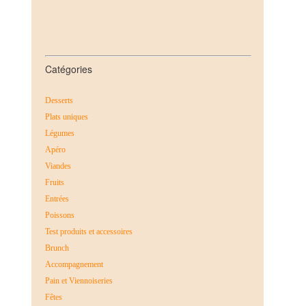
Catégories
Desserts
Plats uniques
Légumes
Apéro
Viandes
Fruits
Entrées
Poissons
Test produits et accessoires
Brunch
Accompagnement
Pain et Viennoiseries
Fêtes