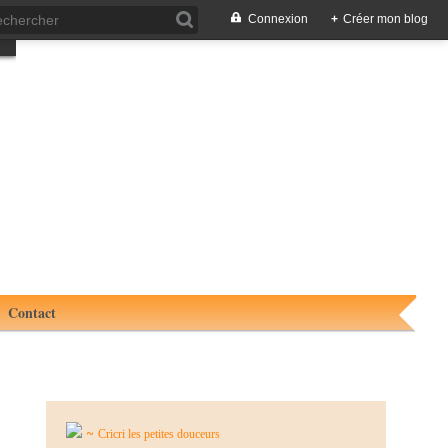
Connexion
+
Créer mon blog
Contact
~
Cricri les petites douceurs