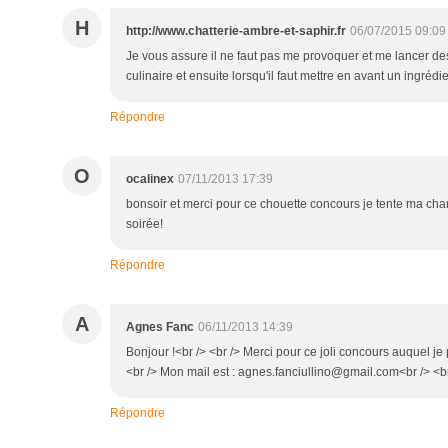
H
http://www.chatterie-ambre-et-saphir.fr
06/07/2015 09:09
Je vous assure il ne faut pas me provoquer et me lancer des d
culinaire et ensuite lorsqu'il faut mettre en avant un ingréd
Répondre
O
ocalinex
07/11/2013 17:39
bonsoir et merci pour ce chouette concours je tente ma chanc
soirée!
Répondre
A
Agnes Fanc
06/11/2013 14:39
Bonjour !<br /> <br /> Merci pour ce joli concours auquel je 
<br /> Mon mail est : agnes.fanciullino@gmail.com<br /> <br
Répondre