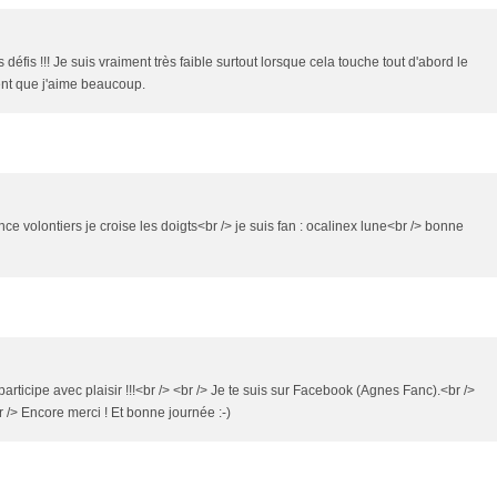
éfis !!! Je suis vraiment très faible surtout lorsque cela touche tout d'abord le
ient que j'aime beaucoup.
e volontiers je croise les doigts<br /> je suis fan : ocalinex lune<br /> bonne
participe avec plaisir !!!<br /> <br /> Je te suis sur Facebook (Agnes Fanc).<br />
 /> Encore merci ! Et bonne journée :-)