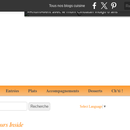
Tartare de boeuf à l'italienne aux notes de truffes
Tous nos blogs cuisine
#RhumAvent avec le rhum Cihuatan Indigo 8 ans
Entrées
Plats
Accompagnements
Desserts
Ch'ti !
Select Language
▼
ours Inside