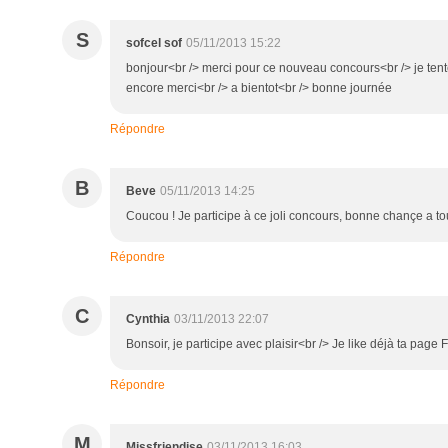
S
sofcel sof
05/11/2013 15:22
bonjour<br /> merci pour ce nouveau concours<br /> je tente
encore merci<br /> a bientot<br /> bonne journée
Répondre
B
Beve
05/11/2013 14:25
Coucou ! Je participe à ce joli concours, bonne chançe a to
Répondre
C
Cynthia
03/11/2013 22:07
Bonsoir, je participe avec plaisir<br /> Je like déjà ta page
Répondre
M
Missfriendise
03/11/2013 16:03