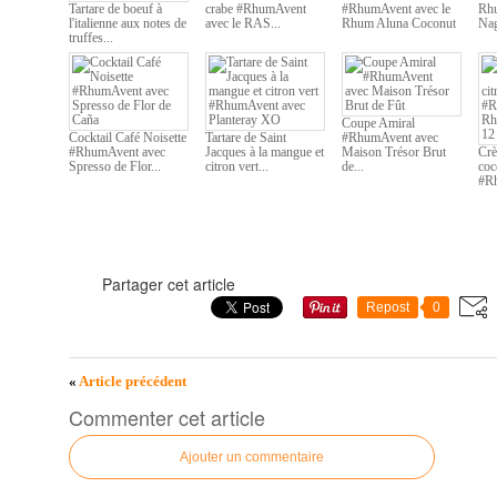
Tartare de boeuf à
crabe #RhumAvent
#RhumAvent avec le
Rhu
l'italienne aux notes de
avec le RAS...
Rhum Aluna Coconut
Na
truffes...
Coupe Amiral
Cocktail Café Noisette
Tartare de Saint
#RhumAvent avec
#RhumAvent avec
Jacques à la mangue et
Maison Trésor Brut
Crè
Spresso de Flor...
citron vert...
de...
coc
#Rh
Partager cet article
Repost
0
«
Article précédent
Commenter cet article
Ajouter un commentaire