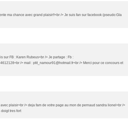
tente ma chance avec grand plaisir!!<br /> Je suis fan sur facebook (pseudo:Gla
is sur FB : Karen Rubeus<br /> Je partage : Fb :
12128<br /> mail : ptit_namour91@hotmail.fr<br /> Merci pour ce concours et
e avec plaisir<br /> deja fam de votre page au mon de pernaud sandra lionel<br />
doigt tres fort