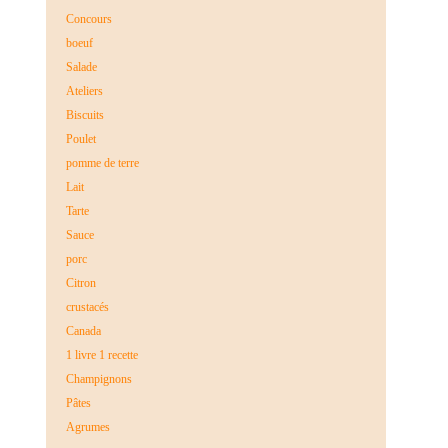
Concours
boeuf
Salade
Ateliers
Biscuits
Poulet
pomme de terre
Lait
Tarte
Sauce
porc
Citron
crustacés
Canada
1 livre 1 recette
Champignons
Pâtes
Agrumes