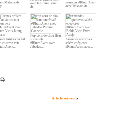
m Malacca de
saumons #RhumAvent
avec le Rhum Blanc
ga
avec Ty'Malo de...
de...
Pop corn de chou fleur
mes brûlées au lait
sucré/salé
Amandes apéritives
o et citron vert
#RhumAvent avec
salées et épicées
umAvent...
Jabadao...
#RhumAvent avec...
Article suivant
»