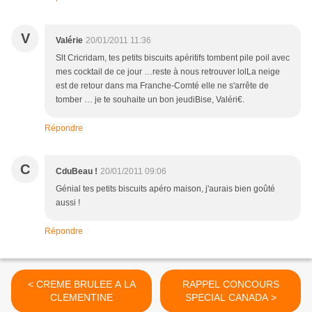
V
Valérie
20/01/2011 11:36
Slt Cricridam, tes petits biscuits apéritifs tombent pile poil avec
mes cocktail de ce jour …reste à nous retrouver lolLa neige
est de retour dans ma Franche-Comté elle ne s'arrête de
tomber … je te souhaite un bon jeudiBise, Valéri€.
Répondre
C
CduBeau !
20/01/2011 09:06
Génial tes petits biscuits apéro maison, j'aurais bien goûté
aussi !
Répondre
< CREME BRULEE A LA
RAPPEL CONCOURS
CLEMENTINE
SPECIAL CANADA >