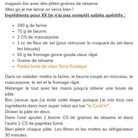
magasin bio avec des ptites graines de sésame.
Allez go je me lance on verra bien !
Ingrédients pour XX (je n'ai pas compté) sablés apéritifs :
200 g de farine
75 g de beurre
2 CS de mascarpone
1 cc de fleur de sel (pour retrouver le croquant du sel dans
les biscuits)
50 g de fromage genre gouda vieux râpé
Graine de sésame
Parika fumé de chez Terre Exotique
Dans un saladier mettre la farine, le beurre coupé en morceau, le
mascarpone, le sel et le fromage râpé.
Mélanger le tout avec les mains jusqu'à obtenir une boule de
pâte.
Bon j'avoue que j'ai évité cette étape puisque j'ai mis tous ces
ingrédients dans mon super robot qui tue "
le Cook'in
".
Diviser la pâte en deux.
Dans l'une ajouter 1 bonne CS de graines de sésame et dans
l'autre 1 CS de paprikas fumé.
Bien pétrir chaque pâte. Les filmer et les mettre au réfrigérateur
30 minutes.