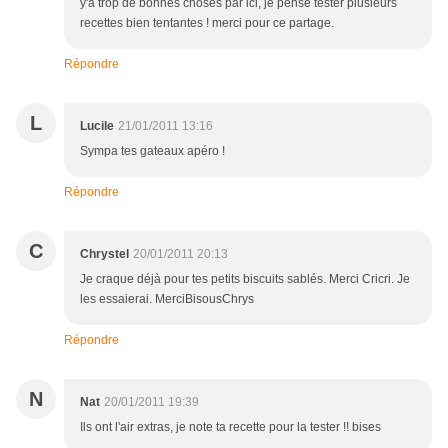
y'a trop de bonnes choses par ici, je pense tester plusieurs
recettes bien tentantes ! merci pour ce partage.
Répondre
L
Lucile
21/01/2011 13:16
Sympa tes gateaux apéro !
Répondre
C
Chrystel
20/01/2011 20:13
Je craque déjà pour tes petits biscuits sablés. Merci Cricri. Je
les essaierai. MerciBisousChrys
Répondre
N
Nat
20/01/2011 19:39
Ils ont l'air extras, je note ta recette pour la tester !! bises