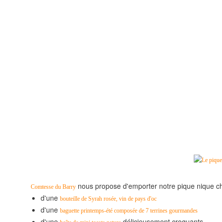
nous propose d'emporter notre pique nique chi
Comtesse du Barry
d'une
bouteille de Syrah rosée, vin de pays d'oc
d'une
baguette printemps-été composée de 7 terrines gourmandes
d'une
délicieusement croquants