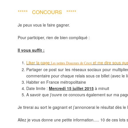
***** CONCOURS *****
Je peux vous le faire gagner.
Pour participer, rien de bien compliqué :
Il vous suffit :
Liker la page
et me dire sous qu
Les petites Douceurs
de Cricri
Partager ce post sur les réseaux sociaux pour multipli
commentaire pour chaque relais sous ce billet (avec le li
Habiter en France métropolitaine
Date limite :
Mercredi 15 juillet
2015
à minuit
A savoir que j'ouvre ce concours également sur ma pa
Je tirerai au sort le gagnant et j’annoncerai le résultat dès l
Allez je vous donne une petite information..... 10 de ces lot