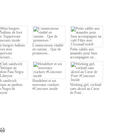
i burgers ballons
L'omnicuiseur vitalité
foot avec
en cuisine... Que de
Petits sablés aux
pperware
promesses...
amandes pour bien
ncours...
accompagner un...
b sandwich
Heudebert et ses
rique au jambon
nouveaux crackers
Working girl, cocktail
a Negra de
#Concours inside
sans alcool au Cœur
eyrie
de Pom'...