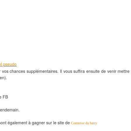
el pseudo
er vos
chances supplémentaires.
Il vous suffira ensuite de venir mettre
en).
ge FB
e lendemain.
s sont également à gagner sur le site de
Comtesse du barry