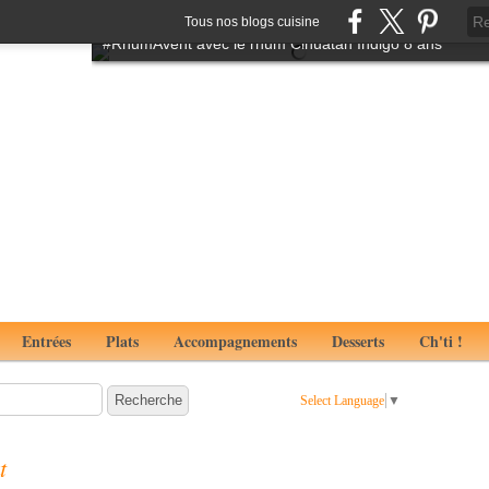
Tartare de boeuf à l'italienne aux notes de truffes
Tous nos blogs cuisine
#RhumAvent avec le rhum Cihuatan Indigo 8 ans
Entrées
Plats
Accompagnements
Desserts
Ch'ti !
Select Language
▼
t