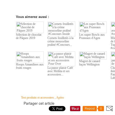
Vous aimerez aussi :
Sélection de chocolat
Les super Bowls aux
de Pâques 2019
Cornets feuilletés à la
Pruneaux d'Agen
Min
crème mousseline
de 
praliné #Concours...
Tu
#co
Magret de canard
Hoops Amandines aux
façon Wellington
fruits rouges
La pause plaisir Café
Clu
avec Melitta et ses
ibé
accessoires...
Pat
Lab
,
Test produits et accessoires
Apéro
Partager cet article
Repost
0