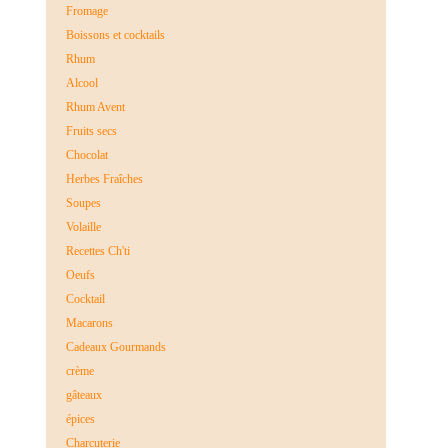
Fromage
Boissons et cocktails
Rhum
Alcool
Rhum Avent
Fruits secs
Chocolat
Herbes Fraîches
Soupes
Volaille
Recettes Ch'ti
Oeufs
Cocktail
Macarons
Cadeaux Gourmands
crème
gâteaux
épices
Charcuterie