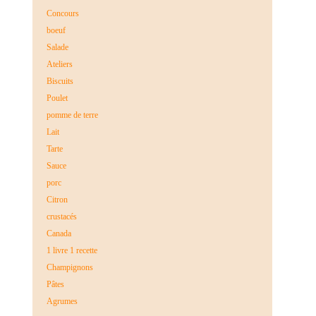
Concours
boeuf
Salade
Ateliers
Biscuits
Poulet
pomme de terre
Lait
Tarte
Sauce
porc
Citron
crustacés
Canada
1 livre 1 recette
Champignons
Pâtes
Agrumes