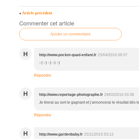
«
Article précédent
Commenter cet article
Ajouter un commentaire
H
http://www.pocket-quad-enfant.fr
25/04/2016 09:37
:-) :-) :-) :-) :-)
Répondre
H
http://www.reportage-photographe.fr
29/03/2016 03:38
Je tirerai au sort le gagnant et j’annoncerai le résultat dès 
Répondre
H
http://www.gardenbaby.fr
25/11/2015 03:12