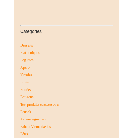
Catégories
Desserts
Plats uniques
Légumes
Apéro
Viandes
Fruits
Entrées
Poissons
Test produits et accessoires
Brunch
Accompagnement
Pain et Viennoiseries
Fêtes