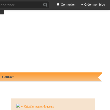
Connexion
+
Créer mon blog
Contact
~
Cricri les petites douceurs