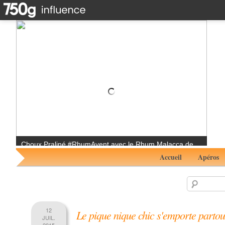
Sushi balls surprise#RhumAvent avec le Rhum Blanc de
Botafogo
Accueil
Apéros
12
Le pique nique chic s'emporte partou
JUIL.