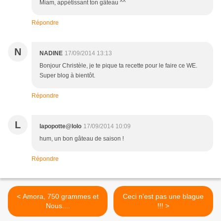
Miam, appétissant ton gâteau ^^
Répondre
N
NADINE
17/09/2014 13:13
Bonjour Christèle, je te pique ta recette pour le faire ce WE.
Super blog à bientôt.
Répondre
L
lapopotte@lolo
17/09/2014 10:09
hum, un bon gâteau de saison !
Répondre
< Amora, 750 grammes et
Ceci n'est pas une blague
Nous....
!!! >