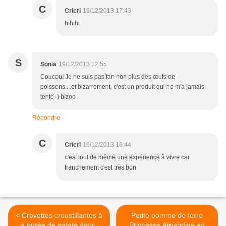
C
Cricri
19/12/2013 17:43
hihihi
S
Sonia
19/12/2013 12:55
Coucou! Je ne suis pas fan non plus des œufs de
poissons....et bizarrement, c'est un produit qui ne m'a jamais
tenté :) bizoo
Répondre
C
Cricri
19/12/2013 16:44
c'est tout de même une expérience à vivre car
franchement c'est très bon
< Crevettes croustillantes à
Petite pomme de terre
la purée de patate douce
Princesse Amandine en