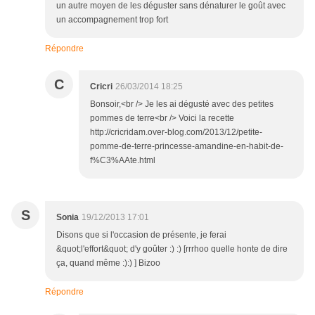
un autre moyen de les déguster sans dénaturer le goût avec
un accompagnement trop fort
Répondre
C
Cricri
26/03/2014 18:25
Bonsoir,<br /> Je les ai dégusté avec des petites
pommes de terre<br /> Voici la recette
http://cricridam.over-blog.com/2013/12/petite-
pomme-de-terre-princesse-amandine-en-habit-de-
f%C3%AAte.html
S
Sonia
19/12/2013 17:01
Disons que si l'occasion de présente, je ferai
&quot;l'effort&quot; d'y goûter :) :) [rrrhoo quelle honte de dire
ça, quand même :):) ] Bizoo
Répondre