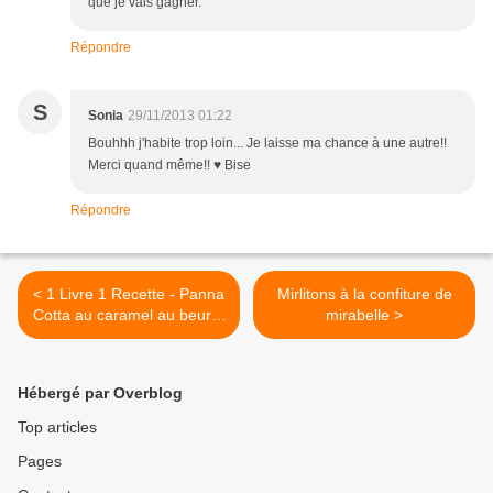
que je vais gagner.
Répondre
S
Sonia
29/11/2013 01:22
Bouhhh j'habite trop loin... Je laisse ma chance à une autre!!
Merci quand même!! ♥ Bise
Répondre
< 1 Livre 1 Recette - Panna
Mirlitons à la confiture de
Cotta au caramel au beurre
mirabelle >
salé
Hébergé par Overblog
Top articles
Pages