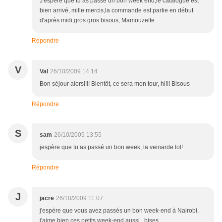
J'espère que tu as passé un bon week end,le catalogue est
bien arrivé, mille mercis,la commande est partie en début
d'après midi,gros gros bisous, Mamouzette
Répondre
V
Val
26/10/2009 14:14
Bon séjour alors!!!! Bientôt, ce sera mon tour, hi!!! Bisous
Répondre
S
sam
26/10/2009 13:55
jespère que tu as passé un bon week, la veinarde lol!
Répondre
J
jacre
26/10/2009 11:07
j'espère que vous avez passés un bon week-end à Nairobi,
j'aime bien ces petits week-end aussi...bises